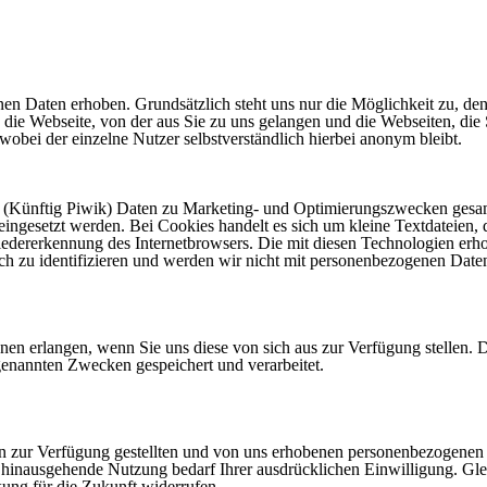
aten erhoben. Grundsätzlich steht uns nur die Möglichkeit zu, den N
t, die Webseite, von der aus Sie zu uns gelangen und die Webseiten, die
obei der einzelne Nutzer selbstverständlich hierbei anonym bleibt.
 (Künftig Piwik) Daten zu Marketing- und Optimierungszwecken gesam
ngesetzt werden. Bei Cookies handelt es sich um kleine Textdateien, d
edererkennung des Internetbrowsers. Die mit diesen Technologien erh
lich zu identifizieren und werden wir nicht mit personenbezogenen Da
nen erlangen, wenn Sie uns diese von sich aus zur Verfügung stellen. 
genannten Zwecken gespeichert und verarbeitet.
n zur Verfügung gestellten und von uns erhobenen personenbezogenen
hinausgehende Nutzung bedarf Ihrer ausdrücklichen Einwilligung. Glei
rkung für die Zukunft widerrufen.