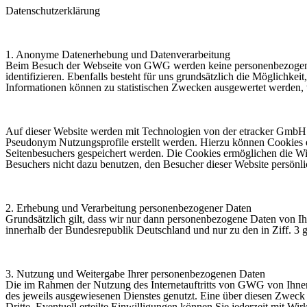
Datenschutzerklärung
1. Anonyme Datenerhebung und Datenverarbeitung
Beim Besuch der Webseite von GWG werden keine personenbezogenen D
identifizieren. Ebenfalls besteht für uns grundsätzlich die Möglichkei
Informationen können zu statistischen Zwecken ausgewertet werden, w
Auf dieser Website werden mit Technologien von der etracker GmbH
Pseudonym Nutzungsprofile erstellt werden. Hierzu können Cookies ei
Seitenbesuchers gespeichert werden. Die Cookies ermöglichen die Wi
Besuchers nicht dazu benutzen, den Besucher dieser Website persön
2. Erhebung und Verarbeitung personenbezogener Daten
Grundsätzlich gilt, dass wir nur dann personenbezogene Daten von Ih
innerhalb der Bundesrepublik Deutschland und nur zu den in Ziff. 3 
3. Nutzung und Weitergabe Ihrer personenbezogenen Daten
Die im Rahmen der Nutzung des Internetauftritts von GWG von Ihne
des jeweils ausgewiesenen Dienstes genutzt. Eine über diesen Zweck 
Dritte. Eventuell erteilte Einwilligungen können Sie jederzeit mit Wi