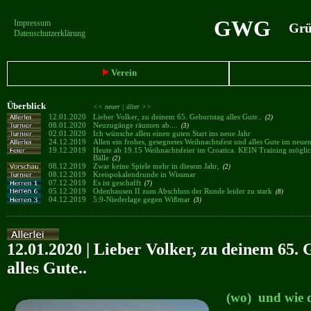
GWG
Impressum
Grün
Datenschutzerklärung
Verein
Überblick
<< neuer |
älter >>
12.01.2020
Lieber Volker, zu deinem 65. Geburtstag alles Gute..
(2)
08.01.2020
Neuzugänge räumen ab....
(3)
02.01.2020
Ich wünsche allen einen guten Start ins neue Jahr
24.12.2019
Allen ein frohes, gesegnetes Weihnachtsfest und alles Gute im neue
19.12.2019
Heute ab 19.15 Weihnachtsfeier im Croatica. KEIN Training möglich
Bälle
(2)
08.12.2019
Zwar keine Spiele mehr in diesem Jahr,
(2)
08.12.2019
Kreispokalendrunde in Wissmar
07.12.2019
Es ist geschafft
(7)
05.12.2019
Odenhausen II zum Abschluss der Runde leider zu stark
(8)
04.12.2019
5:9-Niederlage gegen Wißmar
(3)
12.01.2020 | Lieber Volker, zu deinem 65. 
alles Gute..
(wo) und wie d