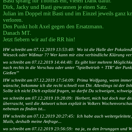
Basti sprang für Thomas ein, vielen Dank dafür.
Dirk, Jacky und Basti gewannen je einen Satz.
Julian im Doppel mit Basti und im Einzel jeweils ganz k
verloren.
Den Punkt holt Axel gegen den Ersatzmann.
Danach MT.
Jetzt fiebern wir auf die RR hin!
HW schreibt am 07.12.2019 13:53:40:
Wo ist die Halle der Pokalend
Wieseck oder Wißmar ?? Wer kann mir eine verbindliche Klärung vers
wo schreibt am 07.12.2019 14:44:40:
Es gibt hier mehrere Möglichke
nach rechts in die Vorschau oder unter "Spielbetrieb + TTR" der Punk
Gießen'"
HW schreibt am 07.12.2019 17:54:09:
Prima Wolfgang, wann immer 
wünsche, bekomme ich die recht schnell von Dir. Allerdings ist der In
Sollte ich nicht Dich explizid fragen, so darfst Du schweigen, schweig
wo schreibt am 07.12.2019 19:28:09:
Herbert, mich hat doch nur de
überrascht, weil die Antwort schon explizit in Volkers Wochenvorscha
nebenan zu finden ist...
HW schreibt am 07.12.2019 20:27:45:
Ich habe auch weitergeleitete
Mails, deshalb meine Anfrage...
wo schreibt am 07.12.2019 23:56:59:
na ja, zu den Irrunggen und 