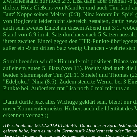
Zwischenstand nur noch 2:3. Lisa dann aber dreimal -8 
dickste Holz Gießens von Mandler und auch Tim fand an
Butz' Noppe seinen Meister (0:3). Nina konnte ihr Spiel
von Bogicevic leider nicht siegreich gestalten, dafür g
auch sein zweites Einzel an diesem Abend mit 3:1, wobei
Stand von 6:9 im 4. Satz durchaus nach 5 Sätzen aussah. 
ihrem zweiten Einzel gegen den TTR-Punkte-überlegen
außer ein -9 im dritten Satz wenig Chancen - wehrte sich 
Somit beenden wir die Hinrunde mit positiven Bilanz vo
auf einem guten 5. Platz (von 13). Positiv sind auch die 
beiden Stammspieler Tim (21:11 Spiele) und Thomas (23
"Edeljoker" Nina (8:6). Zudem steuerte Werner bei 3 Ein
Punkte bei. Außerdem trat Lisa noch 6 mal mit uns an.
Damit dürfte jetzt alles Wichtige geklärt sein, bleibt nur 
unser Kommentiermeister Herbert auch die Identität des V
erkennen vermag ;)
HW schreibt am 06.12.2019 01:50:46:
Da ich diesen Sprachstil noc
gelesen habe, kann es nur ein Germanistik Absolvent sein oder Tim ohn
Bericht mit einer informativen Zusammenfassung der Hinrunde. Leider