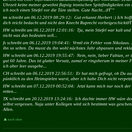
Uhrzeit keine meiner gewohnt flapsig ironischen Spitzfindigkeiten e
ich noch einen Stiefel vor die Türe stellen. Gute Nacht...ðŸ˜”
tm schreibt am 06.12.2019 08:29:12:
Gut erkannt Herbert :) Ich hoff
dich reicht bedacht und nicht den Knecht Ruprecht vorbeigeschicktðŸ
HW schreibt am 06.12.2019 12:01:16:
Tja, mein Stiefel war kalt und
nicht was das bedeuten soll...
fs schreibt am 06.12.2019 19:04:41:
Vrmtl ein Fehler vom Nikolaus. .
ihn so selten. Da musst du ihn wohl nächstes Jahr abpassen und rekla
HW schreibt am 06.12.2019 19:55:47:
Nein, nein, lieber Fabian, er
gut 60 Jahre. Das ist glatter Vorsatz, zumal er ringsherum in meiner 
ich aber leer ausgehe...
CH schreibt am 06.12.2019 22:56:51:
Er hat mich gefragt, ob Du a
pünktlich zu den Heimspielen warst, aber ich habe Dich nicht verpetzt
HW schreibt am 07.12.2019 00:52:04:
Jetzt kann mich nur noch de
retten...
TK schreibt am 20.12.2019 13:24:16:
Ich dachte immer HW wäre der 
selbst vergessen. Naja unter Kollegen wird sich bestimmt was geschen
Allen.
nach oben