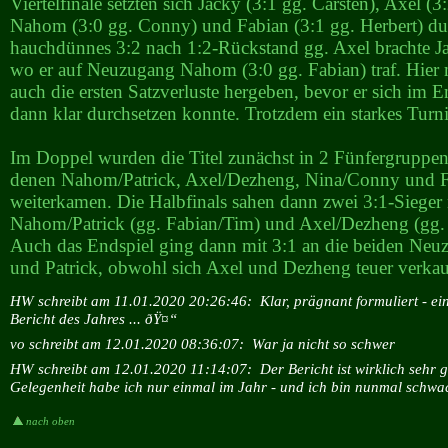
Viertelfinale setzten sich Jacky (3:1 gg. Carsten), Axel (3
Nahom (3:0 gg. Conny) und Fabian (3:1 gg. Herbert) du
hauchdünnes 3:2 nach 1:2-Rückstand gg. Axel brachte Ja
wo er auf Neuzugang Nahom (3:0 gg. Fabian) traf. Hie
auch die ersten Satzverluste hergeben, bevor er sich im 
dann klar durchsetzen konnte. Trotzdem ein starkes Turn
Im Doppel wurden die Titel zunächst in 2 Fünfergruppen 
denen Nahom/Patrick, Axel/Dezheng, Nina/Conny und 
weiterkamen. Die Halbfinals sahen dann zwei 3:1-Sieger
Nahom/Patrick (gg. Fabian/Tim) und Axel/Dezheng (gg.
Auch das Endspiel ging dann mit 3:1 an die beiden N
und Patrick, obwohl sich Axel und Dezheng teuer verka
HW schreibt am 11.01.2020 20:26:46:
Klar, prägnant formuliert - ei
Bericht des Jahres ... ðŸ¤“
vo schreibt am 12.01.2020 08:36:07:
War ja nicht so schwer
HW schreibt am 12.01.2020 11:14:07:
Der Bericht ist wirklich sehr g
Gelegenheit habe ich nur einmal im Jahr - und ich bin nunmal schwac
nach oben