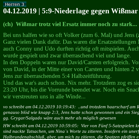
04.12.2019 | 5:9-Niederlage gegen Wißmar
(ch) Wißmar trotz viel Ersatz immer noch zu stark...
Bei uns halfen wie so oft Volker (zum 6. Mal) und Jens (
Ganz vielen Dank dafür. Das waren die Ersatzstellungen
auch Conny und Udo durften richtig oft mitspielen. Auch
wurde gespielt und zwar überraschend viel und lange.
In den Doppeln waren nur David/Carsten erfolgreich. Vo
von David, in der Mitte einer von Carsten und hinten 2
Jens zur überraschenden 5:4 Halbzeitführung.
Und das war's auch schon. Nix mehr. Trotzdem zog es si
23:20 Uhr, bis die Vorrunde beendet war. Noch ein Sn
wir verstreuten uns in alle Winde...
vo schreibt am 04.12.2019 10:19:43:
..und trotzdem haarscharf am R
genauso blöd wie knapp 2:3, Jens hatte schon gewonnen und ein Sie
gg. Grygar/Salgado wäre auch mehr als möglich gewesen
HW schreibt am 04.12.2019 10:59:05:
Vier von Fünf 5-Satzspielen 
sind nackte Tatsachen, um Nina`s Worte zu zitieren. Insofern ein unerf
Halbrundenabschluß, aber, um mich zu zitieren, die Spatzen pfeiffen e