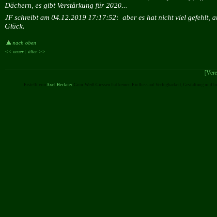
Dächern, es gibt Verstärkung für 2020...
JF schreibt am 04.12.2019 17:17:52:
aber es hat nicht viel gefehlt,
Glück.
nach oben
<< neuer |
älter >>
[Vere
Erstellt von
Axel Heckner
. Grün-Weiß Giessen hat keinen Einfluss auf Verfügbarkeit, Gestaltung und I