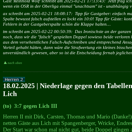
Gast 'Reinhold Wolf' schreibt am 2025-02-21 17:13:43:
Jetzt frag ic
wenn ein OSR in der Oberliga einmal "unachtsam" ist - unabhängig vo
ax schreibt am 2025-02-21 18:08:17:
Tipp für Gastgeber: einfach ma
Spalte bewusst falsch aufstellen es lockt ein 10:0! Tipp für Gäste: kont
Fehlern in der Gastgeberspalte schön die Klappe halten…
tm schreibt am 2025-02-22 00:50:39:
Das Ironischste an der ganzen 
noch, dass wir die "falsch" gespielten Doppel sowieso beide verloren 
aus dem versehentlichen Falsch-Aufschreiben und entsprechend Ansa
Vorteil gehabt hätten, dann wäre die Strafwertung ein kleines bissche
unverständlich gewesen, aber so ist die Entscheidung fernab jegliche
nach oben
18.02.2025 | Niederlage gegen den Tabelle
Lich
(to) 3:7 gegen Lich III
Herren II mit Dirk, Carsten, Thomas und Mario (Danke!)
netten Gäste aus Lich mit Spangenberger, Wricke, Endres
Der Start war schon mal nicht gut, beide Doppel gingen 