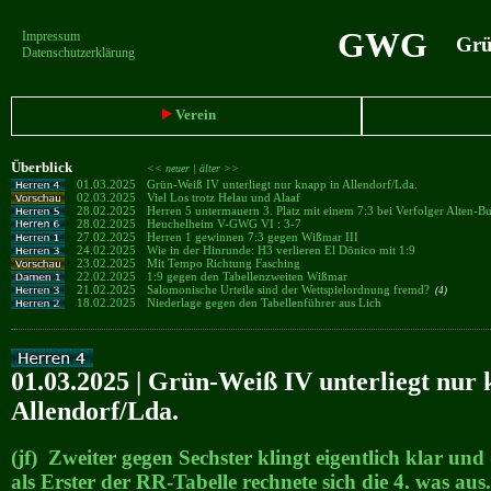
GWG
Impressum
Grün
Datenschutzerklärung
Verein
Überblick
<< neuer |
älter >>
01.03.2025
Grün-Weiß IV unterliegt nur knapp in Allendorf/Lda.
02.03.2025
Viel Los trotz Helau und Alaaf
28.02.2025
Herren 5 untermauern 3. Platz mit einem 7:3 bei Verfolger Alten-B
28.02.2025
Heuchelheim V-GWG VI : 3-7
27.02.2025
Herren 1 gewinnen 7:3 gegen Wißmar III
24.02.2025
Wie in der Hinrunde: H3 verlieren El Dönico mit 1:9
23.02.2025
Mit Tempo Richtung Fasching
22.02.2025
1:9 gegen den Tabellenzweiten Wißmar
21.02.2025
Salomonische Urteile sind der Wettspielordnung fremd?
(4)
18.02.2025
Niederlage gegen den Tabellenführer aus Lich
01.03.2025 | Grün-Weiß IV unterliegt nur 
Allendorf/Lda.
(jf) Zweiter gegen Sechster klingt eigentlich klar und
als Erster der RR-Tabelle rechnete sich die 4. was aus.