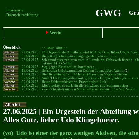
GWG
Impressum
Grün
Datenschutzerklärung
Verein
Überblick
<< neuer |
älter >>
27.06.2025
Ein Urgestein der Abteilung wird 60 Alles Gute, lieber Udo Klingel
26.06.2025
Die lethargischen Lausebengel grüßen von der Eins
23.06.2025
Schlammbeiser verlieren auch in Lumda gg. Obba with friends...al
3:4 und 14:15 Sätzen
20.06.2025
Sieg gegen Fleisbach im Sommercup
19.06.2025
Herzlichen Glückwunsch zu Deinem 70ten, lieber Axel...
(2)
12.06.2025
Die Hinterländer Schnibbler entführen den Sieg aus Gießen
02.06.2025
Auch TTC Froschgraben mit Spitzenspieler Spangenberger zu stark 
02.06.2025
Heute Schlammbeiser gg. Froschgraben Lich
26.05.2025
Kloppmeister zu stark für die Schwätzer und Schlammbeiser
25.05.2025
Zwei Schwätzer und ein Schlammbeiser starten in die STC Saison
27.06.2025 | Ein Urgestein der Abteilung w
Alles Gute, lieber Udo Klingelmeier.
(vo) Udo ist einer der ganz wenigen Aktiven, die scho