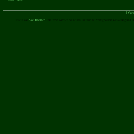
[Vere
Erstellt von
Axel Heckner
. Grün-Weiß Giessen hat keinen Einfluss auf Verfügbarkeit, Gestaltung und I