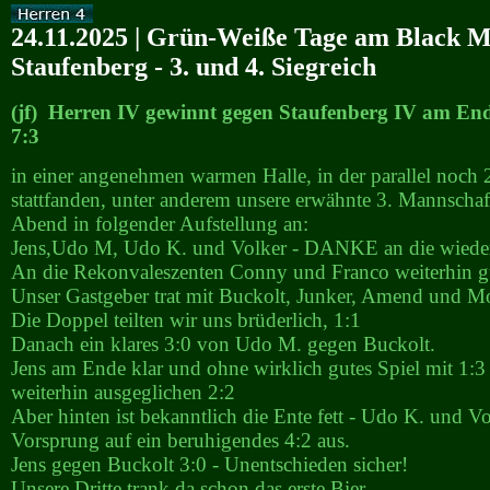
24.11.2025 | Grün-Weiße Tage am Black 
Staufenberg - 3. und 4. Siegreich
(jf) Herren IV gewinnt gegen Staufenberg IV am End
7:3
in einer angenehmen warmen Halle, in der parallel noch 2
stattfanden, unter anderem unsere erwähnte 3. Mannschaft
Abend in folgender Aufstellung an:
Jens,Udo M, Udo K. und Volker - DANKE an die wiederh
An die Rekonvaleszenten Conny und Franco weiterhin g
Unser Gastgeber trat mit Buckolt, Junker, Amend und M
Die Doppel teilten wir uns brüderlich, 1:1
Danach ein klares 3:0 von Udo M. gegen Buckolt.
Jens am Ende klar und ohne wirklich gutes Spiel mit 1:3
weiterhin ausgeglichen 2:2
Aber hinten ist bekanntlich die Ente fett - Udo K. und V
Vorsprung auf ein beruhigendes 4:2 aus.
Jens gegen Buckolt 3:0 - Unentschieden sicher!
Unsere Dritte trank da schon das erste Bier.