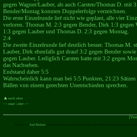
gegen Wagner/Lauber, als auch Carsten/Thomas D. mit 3
Bender/Montag konnten Doppelerfolge verzeichnen.
Die erste Einzelrunde lief nicht wie geplant, alle vier Ein
verloren. Thomas M. 2:3 gegen Bender, Dirk 1:3 gegen 
1:3 gegen Lauber und Thomas D. 2:3 gegen Montag.
2:4
Die zweite Einzelrunde lief deutlich besser. Thomas M. s
Lauber, Dirk ebenfalls gut drauf 3:2 gegen Bender sowi
gegen Lauber. Lediglich Carsten hatte mit 3:2 gegen Mo
das Nachsehen.
Endstand daher 5:5
Wahrscheinlich kann man bei 5:5 Punkten, 21:23 Sätze
Bällen von einem gerechten Unentschieden sprechen.
nach oben
<< neuer |
älter >>
[Vere
Erstellt von
Axel Heckner
. Grün-Weiß Giessen hat keinen Einfluss auf Verfügbarkeit, Gestaltung und I