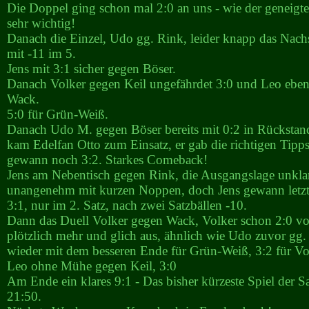
Die Doppel ging schon mal 2:0 an uns - wie der geneigte
sehr wichtig!
Danach die Einzel, Udo gg. Rink, leider knapp das Nach
mit -11 im 5.
Jens mit 3:1 sicher gegen Böser.
Danach Volker gegen Keil ungefährdet 3:0 und Leo ebenf
Wack.
5:0 für Grün-Weiß.
Danach Udo M. gegen Böser bereits mit 0:2 in Rückstan
kam Edelfan Otto zum Einsatz, er gab die richtigen Tip
gewann noch 3:2. Starkes Comeback!
Jens am Nebentisch gegen Rink, die Ausgangslage unkla
unangenehm mit kurzen Noppen, doch Jens gewann letztl
3:1, nur im 2. Satz, nach zwei Satzbällen -10.
Dann das Duell Volker gegen Wack, Volker schon 2:0 v
plötzlich mehr und glich aus, ähnlich wie Udo zuvor gg.
wieder mit dem besseren Ende für Grün-Weiß, 3:2 für Vo
Leo ohne Mühe gegen Keil, 3:0
Am Ende ein klares 9:1 - Das bisher kürzeste Spiel der 
21:50.