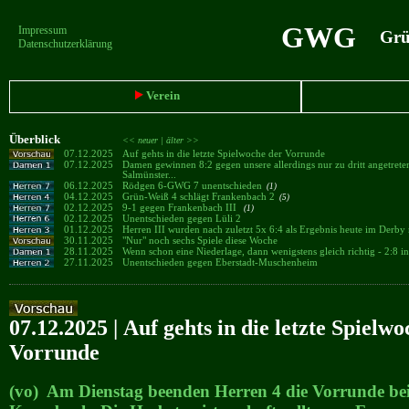
GWG
Impressum
Grün
Datenschutzerklärung
Verein
Überblick
<< neuer |
älter >>
07.12.2025
Auf gehts in die letzte Spielwoche der Vorrunde
07.12.2025
Damen gewinnen 8:2 gegen unsere allerdings nur zu dritt angetrete
Salmünster...
06.12.2025
Rödgen 6-GWG 7 unentschieden
(1)
04.12.2025
Grün-Weiß 4 schlägt Frankenbach 2
(5)
02.12.2025
9-1 gegen Frankenbach III
(1)
02.12.2025
Unentschieden gegen Lüli 2
01.12.2025
Herren III wurden nach zuletzt 5x 6:4 als Ergebnis heute im Derby
30.11.2025
"Nur" noch sechs Spiele diese Woche
28.11.2025
Wenn schon eine Niederlage, dann wenigstens gleich richtig - 2:8 i
27.11.2025
Unentschieden gegen Eberstadt-Muschenheim
07.12.2025 | Auf gehts in die letzte Spielw
Vorrunde
(vo) Am Dienstag beenden Herren 4 die Vorrunde bei