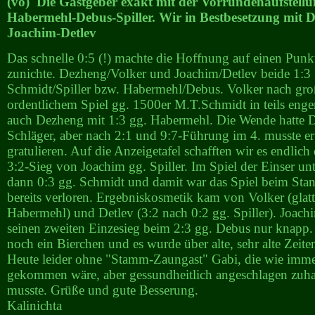
(vo) Die Gastgeber exakt mit der Vorrundenaufstell
Habermehl-Debus-Spiller. Wir in Bestbesetzung mit 
Joachim-Detlev
Das schnelle 0:5 (!) machte die Hoffnung auf einen Punk
zunichte. Dezheng/Volker und Joachim/Detlev beide 1:3 
Schmidt/Spiller bzw. Habermehl/Debus. Volker nach g
ordentlichem Spiel gg. 1500er M.T.Schmidt in teils enge
auch Dezheng mit 1:3 gg. Habermehl. Die Wende hatte D
Schläger, aber nach 2:1 und 9:7-Führung im 4. musste e
gratulieren. Auf die Anzeigetafel schafften wir es endlic
3:2-Sieg von Joachim gg. Spiller. Im Spiel der Einser u
dann 0:3 gg. Schmidt und damit war das Spiel beim Sta
bereits verloren. Ergebniskosmetik kam von Volker (glatt
Habermehl) und Detlev (3:2 nach 0:2 gg. Spiller). Joach
seinen zweiten Einzesieg beim 2:3 gg. Debus nur knapp
noch ein Bierchen und es wurde über alte, sehr alte Zeite
Heute leider ohne "Stamm-Zaungast" Gabi, die wie imme
gekommen wäre, aber gessundheitlich angeschlagen zuha
musste. Grüße und gute Besserung.
Kalinichta