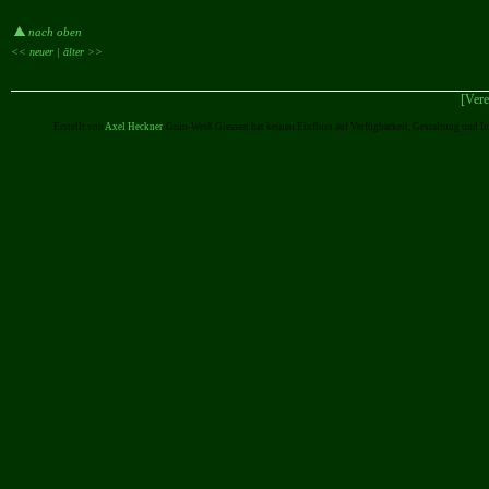
nach oben
<< neuer |
älter >>
[Vere
Erstellt von
Axel Heckner
. Grün-Weiß Giessen hat keinen Einfluss auf Verfügbarkeit, Gestaltung und I