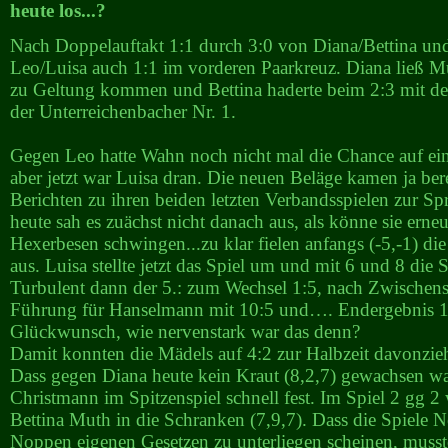
heute los...?
Nach Doppelauftakt 1:1 durch 3:0 von Diana/Bettina un
Leo/Luisa auch 1:1 im vorderen Paarkreuz. Diana ließ Mu
zu Geltung kommen und Bettina haderte beim 2:3 mit d
der Unterreichenbacher Nr. 1.
Gegen Leo hatte Wahn noch nicht mal die Chance auf ei
aber jetzt war Luisa dran. Die neuen Beläge kamen ja bere
Berichten zu ihren beiden letzten Verbandsspielen zur Spr
heute sah es zuächst nicht danach aus, als könne sie erne
Hexerbesen schwingen...zu klar fielen anfangs (-5,-1) di
aus. Luisa stellte jetzt das Spiel um und mit 6 und 8 die S
Turbulent dann der 5.: zum Wechsel 1:5, nach Zwischens
Führung für Hanselmann mit 10:5 und…. Endergebnis 1
Glückwunsch, wie nervenstark war das denn?
Damit konnten die Mädels auf 4:2 zur Halbzeit davonzie
Dass gegen Diana heute kein Kraut (8,2,7) gewachsen war,
Christmann im Spitzenspiel schnell fest. Im Spiel 2 gg 2
Bettina Muth in die Schranken (7,9,7). Dass die Spiele
Noppen eigenen Gesetzen zu unterliegen scheinen, musst