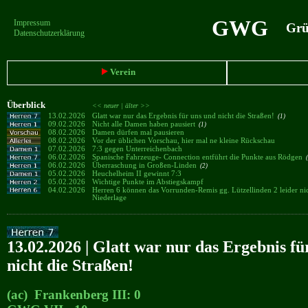
GWG
Impressum
Grün
Datenschutzerklärung
Verein
Überblick
<< neuer |
älter >>
13.02.2026
Glatt war nur das Ergebnis für uns und nicht die Straßen!
(1)
09.02.2026
Nicht alle Damen haben pausiert
(1)
08.02.2026
Damen dürfen mal pausieren
08.02.2026
Vor der üblichen Vorschau, hier mal ne kleine Rückschau
07.02.2026
7:3 gegen Unterreichenbach
06.02.2026
Spanische Fahrzeuge- Connection entführt die Punkte aus Rödgen
(
06.02.2026
Überraschung in Großen-Linden
(2)
05.02.2026
Heuchelheim II gewinnt 7:3
05.02.2026
Wichtige Punkte im Abstiegskampf
04.02.2026
Herren 6 können das Vorrunden-Remis gg. Lützellinden 2 leider nich
Niederlage
13.02.2026 | Glatt war nur das Ergebnis fü
nicht die Straßen!
(ac) Frankenberg III: 0