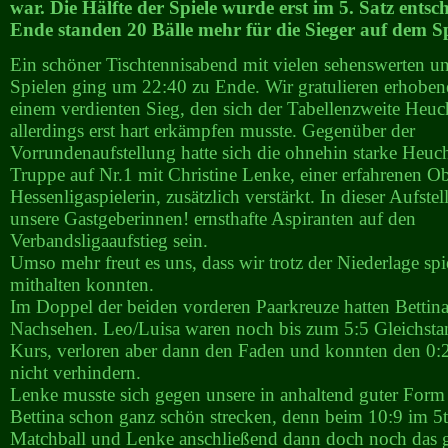
war. Die Hälfte der Spiele wurde erst im 5. Satz ents
Ende standen 20 Bälle mehr für die Sieger auf dem Spi
Ein schöner Tischtennisabend mit vielen sehenswerten 
Spielen ging um 22:40 zu Ende. Wir gratulieren erhobe
einem verdienten Sieg, den sich der Tabellenzweite Heu
allerdings erst hart erkämpfen musste. Gegenüber der
Vorrundenaufstellung hatte sich die ohnehin starke Heuc
Truppe auf Nr.1 mit Christine Lenke, einer erfahrenen O
Hessenligaspielerin, zusätzlich verstärkt. In dieser Aufste
unsere Gastgeberinnen! ernsthafte Aspiranten auf den
Verbandsligaaufstieg sein.
Umso mehr freut es uns, dass wir trotz der Niederlage spi
mithalten konnten.
Im Doppel der beiden vorderen Paarkreuze hatten Bettin
Nachsehen. Leo/Luisa waren noch bis zum 5:5 Gleichsta
Kurs, verloren aber dann den Faden und konnten den 0:
nicht verhindern.
Lenke musste sich gegen unsere in anhaltend guter Form
Bettina schon ganz schön strecken, denn beim 10:9 im 5t
Matchball und Lenke anschließend dann doch noch das g