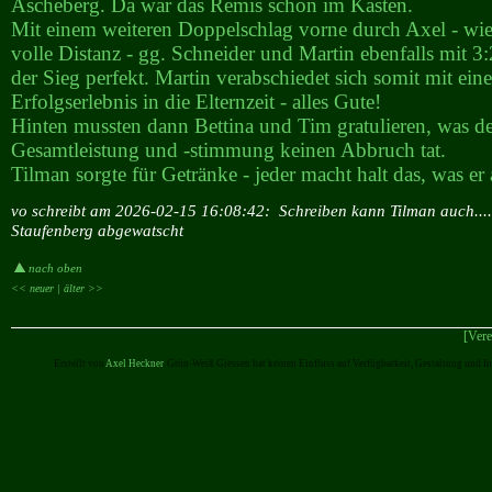
Ascheberg. Da war das Remis schon im Kasten.
Mit einem weiteren Doppelschlag vorne durch Axel - wi
volle Distanz - gg. Schneider und Martin ebenfalls mit 3
der Sieg perfekt. Martin verabschiedet sich somit mit ein
Erfolgserlebnis in die Elternzeit - alles Gute!
Hinten mussten dann Bettina und Tim gratulieren, was d
Gesamtleistung und -stimmung keinen Abbruch tat.
Tilman sorgte für Getränke - jeder macht halt das, was er
vo schreibt am 2026-02-15 16:08:42:
Schreiben kann Tilman auch....
Staufenberg abgewatscht
nach oben
<< neuer |
älter >>
[Vere
Erstellt von
Axel Heckner
. Grün-Weiß Giessen hat keinen Einfluss auf Verfügbarkeit, Gestaltung und I