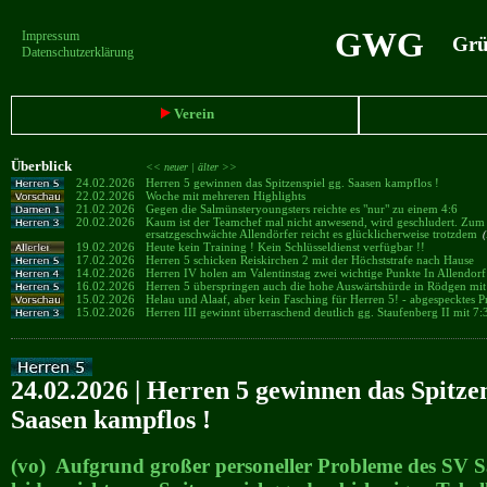
GWG
Impressum
Grün
Datenschutzerklärung
Verein
Überblick
<< neuer |
älter >>
24.02.2026
Herren 5 gewinnen das Spitzenspiel gg. Saasen kampflos !
22.02.2026
Woche mit mehreren Highlights
21.02.2026
Gegen die Salmünsteryoungsters reichte es "nur" zu einem 4:6
20.02.2026
Kaum ist der Teamchef mal nicht anwesend, wird geschludert. Zum 
ersatzgeschwächte Allendörfer reicht es glücklicherweise trotzdem
(
19.02.2026
Heute kein Training ! Kein Schlüsseldienst verfügbar !!
17.02.2026
Herren 5 schicken Reiskirchen 2 mit der Höchststrafe nach Hause
14.02.2026
Herren IV holen am Valentinstag zwei wichtige Punkte In Allendo
16.02.2026
Herren 5 überspringen auch die hohe Auswärtshürde in Rödgen mi
15.02.2026
Helau und Alaaf, aber kein Fasching für Herren 5! - abgespecktes
15.02.2026
Herren III gewinnt überraschend deutlich gg. Staufenberg II mit 7
24.02.2026 | Herren 5 gewinnen das Spitzen
Saasen kampflos !
(vo) Aufgrund großer personeller Probleme des SV S