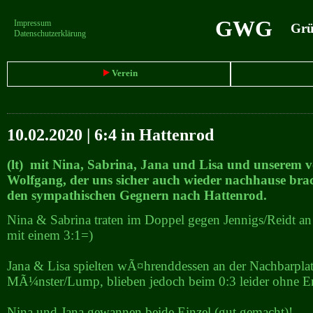
GWG
Impressum
Grün
Datenschutzerklärung
Verein
10.02.2020 | 6:4 in Hattenrod
(lt) mit Nina, Sabrina, Jana und Lisa und unserem v
Wolfgang, der uns sicher auch wieder nachhause brac
den sympathischen Gegnern nach Hattenrod.
Nina & Sabrina traten im Doppel gegen Jennigs/Reidt a
mit einem 3:1=)
Jana & Lisa spielten wÃ¤hrenddessen an der Nachbarpla
MÃ¼nster/Lump, blieben jedoch beim 0:3 leider ohne Er
Nina und Jana gewannen beide Einzel (gut gemacht)!