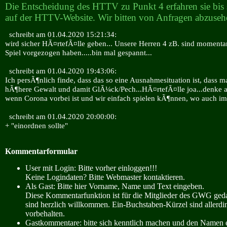
Die Entscheidung des HTTV zu Punkt 4 erfahren sie bis 
auf der HTTV-Website. Wir bitten von Anfragen abzuseh
schreibt am 01.04.2020 15:21:34:
wird sicher HÃ¤rtefÃ¤lle geben... Unsere Herren 4 zB. sind momentan 
Spiel vorgezogen haben.....bin mal gespannt...
schreibt am 01.04.2020 19:43:06:
Ich persÃ¶nlich finde, dass das so eine Ausnahmesituation ist, dass m
hÃ¶here Gewalt und damit GlÃ¼ck/Pech...HÃ¤rtefÃ¤lle joa...denke a
wenn Corona vorbei ist und wir einfach spielen kÃ¶nnen, wo auch im
schreibt am 01.04.2020 20:00:00:
+ "einordnen sollte"
Kommentarformular
User mit Login: Bitte vorher einloggen!!!
Keine Logindaten? Bitte Webmaster kontaktieren.
Als Gast: Bitte hier Vorname, Name und Text eingeben.
Diese Kommentarfunktion ist für die Mitglieder des GWG ge
sind herzlich willkommen. Ein-Buchstaben-Kürzel sind allerdin
vorbehalten.
Gastkommentare: bitte sich kenntlich machen und den Namen e