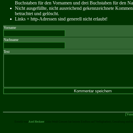
Buchstaben für den Vornamen und drei Buchstaben für den N
Nicht ausgefüllte, nicht ausreichend gekennzeichnete Kommen
betrachtet und gelöscht.
Links + http-Adressen sind generell nicht erlaubt!
Vorname
Nachname
Text
[Vere
Erstellt von
Axel Heckner
. Grün-Weiß Giessen hat keinen Einfluss auf Verfügbarkeit, Gestaltung und I