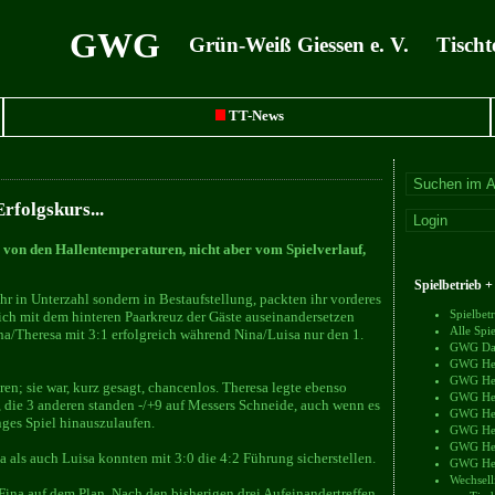
GWG
Grün-Weiß Giessen e. V. Tischt
TT-News
rfolgskurs...
von den Hallentemperaturen, nicht aber vom Spielverlauf,
Spielbetrieb 
r in Unterzahl sondern in Bestaufstellung, packten ihr vorderes
Spielbe
sich mit dem hinteren Paarkreuz der Gäste auseinandersetzen
Alle Sp
a/Theresa mit 3:1 erfolgreich während Nina/Luisa nur den 1.
GWG Dam
GWG Herr
GWG Herr
ren; sie war, kurz gesagt, chancenlos. Theresa legte ebenso
GWG Herr
ch, die 3 anderen standen -/+9 auf Messers Schneide, auch wenn es
GWG Herr
nges Spiel hinauszulaufen.
GWG Herr
GWG Herr
 als auch Luisa konnten mit 3:0 die 4:2 Führung sicherstellen.
GWG Herr
Wechsell
Fina auf dem Plan. Nach den bisherigen drei Aufeinandertreffen