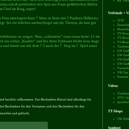
my Tisch
Bettina schoß problemlos den Spin aus Finas gefährlichen Bällen
lar Chef im Ring, super!
Verbände + Ve
n Fina miteingerechnet 7 Sätze in Serie mit 2 Punkten Differenz,
ITTF
. Sei ein bißchen nachsichtiger mit dir, Theresa, du hast gut
Deutsche
Hessisch
TT-News
Verhältnisse zu sorgen. Nina „schluderte“ zwar etwas beim -11 im
TT-News
ach ein echter „Knaller“ und bei ihren Schüssen bleibt kein Auge
TT-Bezir
uz und damit war mit dem 7:3 auch der 7. Sieg im 7. Spiel unter
Tischten
GW Gieß
GW Gieß
GW Gieß
GW Gieß
Turnierk
VR-Cup
Sommer
Videos
Tischten
iTTV: In
nd herzlich willkommen. Ein-Buchstaben-Kürzel sind allerdings für
sportdeu
drei Buchstaben für den Vornamen und drei Buchstaben für den
TT-Shops
trachtet und gelöscht.
Ulli Sch
Spielerei