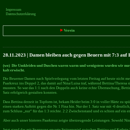
Impressum
Datenschutzerklärung
Verein
28.11.2023 | Damen bleiben auch gegen Beuern mit 7:3 auf E
(wo) Die Umkleiden und Duschen waren warm und wenigstens wurden wir nur 
kalt erwischt.
Die Beuerner Damen nach Spielverlegung vom letzten Freitag auf heute nicht meh
Paarkreuz ins Doppel 2, das damit auf Nina/Luisa traf, während Bettina/Theresa 
mussten. So war das 1:1 nach den Doppeln auch keine echte Überraschung, Bettin
Satz erfolgreich gestalten konnten.
Dass Bettina derzeit in Topform ist, bekam Heider beim 3:0 in voller Härte zu spü
einen starken Auftritt gegen die Nr. 1 Fina hin. Nur der 1. Satz war mit -6 deutli
zum Schluss „nur“ für das 1:3 reichte. 2:2 Zwischenstand und es schien auf ein e
Aber auch unser hinteres Paarkreuz zeigte überzeugende Leistungen. Sowohl Nina
Jetzt stand das mit Spannung erwarte Spitzenspiel zwischen Bettina und Kathrin 