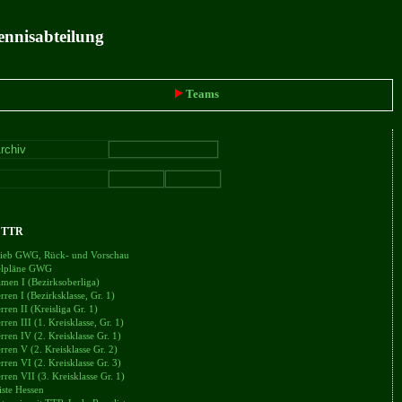
ennisabteilung
intern
Teams
+ TTR
trieb GWG, Rück- und Vorschau
ielpläne GWG
en I (Bezirksoberliga)
en I (Bezirksklasse, Gr. 1)
en II (Kreisliga Gr. 1)
en III (1. Kreisklasse, Gr. 1)
en IV (2. Kreisklasse Gr. 1)
en V (2. Kreisklasse Gr. 2)
en VI (2. Kreisklasse Gr. 3)
en VII (3. Kreisklasse Gr. 1)
iste Hessen