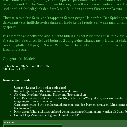
hatte Fina mit 2:1 die Nase noch leicht vorn, das sollte sich aber heute ändern. 
und überließ ihr lediglich den Satz 3 mit -8, in den anderen Sätzen war Bettina k
Theresa setzte ihre Serie von knappsten Sätzen gegen Heider fort. Das Spiel gege
da kommt verständlicherweise dann am Ende keine Freude auf, wenn man unterliegt
gespielt!
Bis hierher Zwischenstand also 5:3 und nun lag es bei Nina und Luisa, für klare 
3. Satz, ließ aber anschließend beim zu 2 Jung keine Chance mehr. Luisa ist einf
trocken, glattes 3:0 gegen Noske. Weiße Weste heute also für das hintere Paarkre
Dach und Fach.
Gut gemacht, Mädels!
schreibt am 2023-11-29 06:51:26:
Glückwunsch !!!
Kommentarformular
User mit Login: Bitte vorher einloggen!!!
Keine Logindaten? Bitte Webmaster kontaktieren.
Als Gast: Bitte hier Vorname, Name und Text eingeben.
Diese Kommentarfunktion ist für die Mitglieder des GWG gedacht, Gastkommentare si
eingeloggte User vorbehalten.
Gastkommentare: bitte sich kenntlich machen und den Namen eintragen. Mindestens 
Nachnamen!
Nicht ausgefüllte, nicht ausreichend gekennzeichnete Kommentare werden als Spam be
Links + http-Adressen sind generell nicht erlaubt!
Vorname