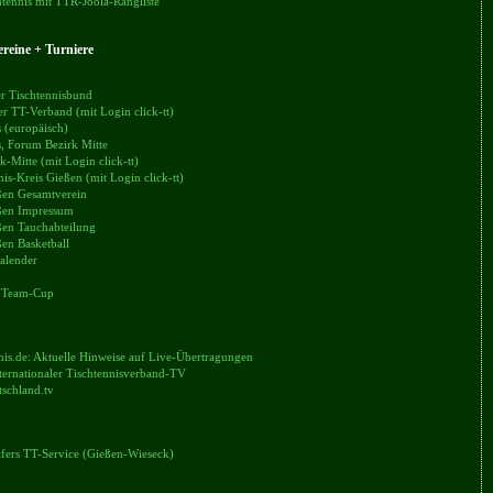
tennis mit TTR-Joola-Rangliste
reine + Turniere
r Tischtennisbund
er TT-Verband (mit Login click-tt)
 (europäisch)
, Forum Bezirk Mitte
k-Mitte (mit Login click-tt)
nis-Kreis Gießen (mit Login click-tt)
en Gesamtverein
en Impressum
en Tauchabteilung
en Basketball
alender
 Team-Cup
nis.de: Aktuelle Hinweise auf Live-Übertragungen
ternationaler Tischtennisverband-TV
tschland.tv
äfers TT-Service (Gießen-Wieseck)