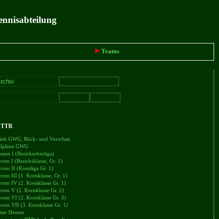
ennisabteilung
intern
Teams
+ TTR
trieb GWG, Rück- und Vorschau
ielpläne GWG
en I (Bezirksoberliga)
en I (Bezirksklasse, Gr. 1)
en II (Kreisliga Gr. 1)
en III (1. Kreisklasse, Gr. 1)
en IV (2. Kreisklasse Gr. 1)
en V (2. Kreisklasse Gr. 2)
en VI (2. Kreisklasse Gr. 3)
en VII (3. Kreisklasse Gr. 1)
iste Hessen