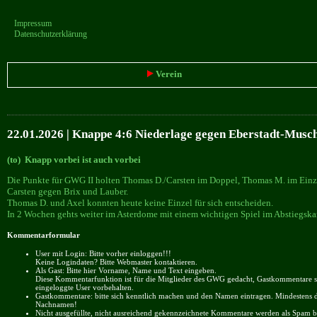
Impressum
Datenschutzerklärung
Verein
22.01.2026 | Knappe 4:6 Niederlage gegen Eberstadt-Mus
(to) Knapp vorbei ist auch vorbei
Die Punkte für GWG II holten Thomas D./Carsten im Doppel, Thomas M. im Einze
Carsten gegen Brix und Lauber.
Thomas D. und Axel konnten heute keine Einzel für sich entscheiden.
In 2 Wochen gehts weiter im Asterdome mit einem wichtigen Spiel im Abstiegska
Kommentarformular
User mit Login: Bitte vorher einloggen!!!
Keine Logindaten? Bitte Webmaster kontaktieren.
Als Gast: Bitte hier Vorname, Name und Text eingeben.
Diese Kommentarfunktion ist für die Mitglieder des GWG gedacht, Gastkommentare si
eingeloggte User vorbehalten.
Gastkommentare: bitte sich kenntlich machen und den Namen eintragen. Mindestens 
Nachnamen!
Nicht ausgefüllte, nicht ausreichend gekennzeichnete Kommentare werden als Spam be