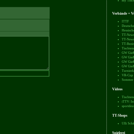
my Tisch
Verbände + Ve
ITTF
Deutsche
Hessisch
TT-News
TT-News
TT-Bezir
Tischten
GW Gieß
GW Gieß
GW Gieß
GW Gieß
Turnierk
VR-Cup
Sommer
Videos
Tischten
iTTV: In
sportdeu
TT-Shops
Ulli Sch
Spielerei