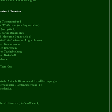
tennis mit TTR-Joola-Rangliste
reine + Turniere
r Tischtennisbund
er TT-Verband (mit Login click-tt)
 (europäisch)
, Forum Bezirk Mitte
k-Mitte (mit Login click-tt)
nis-Kreis Gießen (mit Login click-tt)
en Gesamtverein
en Impressum
en Tauchabteilung
en Basketball
alender
 Team-Cup
nis.de: Aktuelle Hinweise auf Live-Übertragungen
ternationaler Tischtennisverband-TV
tschland.tv
äfers TT-Service (Gießen-Wieseck)