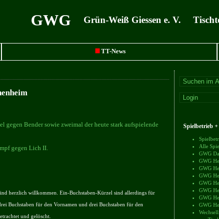
GWG
Grün-Weiß Giessen e. V. Tischt
TT-News
chenheim
l gegen Bender sowie zweimal der heute stark aufspielende
Spielbetrieb 
Spielbe
Alle Sp
mpf gegen Lich II.
GWG Dam
GWG Herr
GWG Herr
GWG Herr
GWG Herr
GWG Herr
nd herzlich willkommen. Ein-Buchstaben-Kürzel sind allerdings für
GWG Herr
drei Buchstaben für den Vornamen und drei Buchstaben für den
GWG Herr
Wechsell
trachtet und gelöscht.