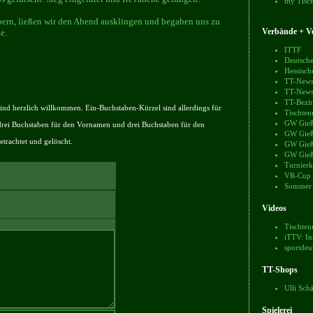
my Tisch
ebern, ließen wir den Abend ausklingen und begaben uns zu
Verbände + Ve
e.
ITTF
Deutsche
Hessisch
TT-News
TT-News
TT-Bezir
nd herzlich willkommen. Ein-Buchstaben-Kürzel sind allerdings für
Tischten
GW Gieß
drei Buchstaben für den Vornamen und drei Buchstaben für den
GW Gieß
trachtet und gelöscht.
GW Gieß
GW Gieß
Turnierk
VR-Cup
Sommer
Videos
Tischten
iTTV: In
sportdeu
TT-Shops
Ulli Sch
Spielerei