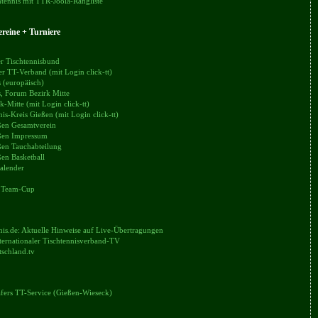
tennis mit TTR-Joola-Rangliste
reine + Turniere
r Tischtennisbund
er TT-Verband (mit Login click-tt)
 (europäisch)
, Forum Bezirk Mitte
k-Mitte (mit Login click-tt)
nis-Kreis Gießen (mit Login click-tt)
en Gesamtverein
en Impressum
en Tauchabteilung
en Basketball
alender
 Team-Cup
nis.de: Aktuelle Hinweise auf Live-Übertragungen
ternationaler Tischtennisverband-TV
tschland.tv
äfers TT-Service (Gießen-Wieseck)