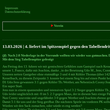
Impressum
Datenschutzerklärung
Verein
13.03.2026 | 4. liefert im Spitzenspiel gegen den Tabellendr
(jf) Nach 2:8 Niederlage in der Vorrunde wollten wir wieder was gutmachen. 
Mit dem Sieg Tabellenspitze gefestigt
Am Freitag den 13. fuhren wir mit gemischten Gefühlen zum Gastspiel nach Kesse
unsere 1, Franco, dafür mit Joachim, danke , in der Besetzung Udo M., Jens, Con
Unseren netten Gastgeber ohne etatmäßige 3 und 4 mit Köhler Thomas (über 1420
Kesselbach, zu diesem Zeitpunkt 3. konnte bei einem Sieg bis auf einen Punkt he
D1 Udo/Jens gewannen 3:1 gegen Köhler Th./Werther, am Nebentisch Coony/Joa
Ein super Start.
Jens nun in einem spannenden und intensiven Spiel 3:2 Sieger gegen Köhler Th., 
Udo leider unglücklich mit -9 im 5. 2:3 gegen Maus, der in diesem Satz einige Fü
Nun Conny souverän und ungefährdet 3:0 gegen Werther und Joachim ebenso ge
Damit 5:1 für uns und der Sieg greifbar. Die nächsten Spiele im vorderen PK soll
Würden wir den Sack zumachen, oder würde es eng werden?
Udo gegen Köhler Th sicher mit 3:1 und Jens souverän mit 3:0 gegen Maus. Drop