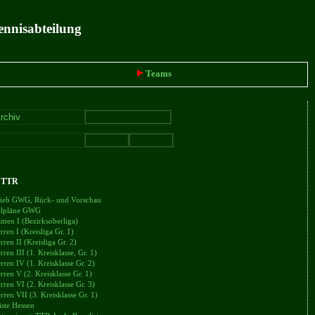
ennisabteilung
intern
Teams
+ TTR
trieb GWG, Rück- und Vorschau
ielpläne GWG
en I (Bezirksoberliga)
en I (Kreisliga Gr. 1)
en II (Kreisliga Gr. 2)
en III (1. Kreisklasse, Gr. 1)
en IV (1. Kreisklasse Gr. 2)
en V (2. Kreisklasse Gr. 1)
en VI (2. Kreisklasse Gr. 3)
en VII (3. Kreisklasse Gr. 1)
iste Hessen