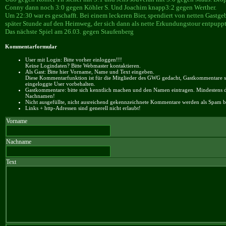
Conny dann noch 3:0 gegen Köhler S. Und Joachim knapp3:2 gegen Werther.
Um 22:30 war es geschafft. Bei einem leckeren Bier, spendiert von netten Gastg
später Stunde auf den Heimweg, der sich dann als nette Erkundungstour entpuppt
Das nächste Spiel am 26.03. gegen Staufenberg
Kommentarformular
User mit Login: Bitte vorher einloggen!!!
Keine Logindaten? Bitte Webmaster kontaktieren.
Als Gast: Bitte hier Vorname, Name und Text eingeben.
Diese Kommentarfunktion ist für die Mitglieder des GWG gedacht, Gastkommentare si
eingeloggte User vorbehalten.
Gastkommentare: bitte sich kenntlich machen und den Namen eintragen. Mindestens 
Nachnamen!
Nicht ausgefüllte, nicht ausreichend gekennzeichnete Kommentare werden als Spam be
Links + http-Adressen sind generell nicht erlaubt!
Vorname
Nachname
Text