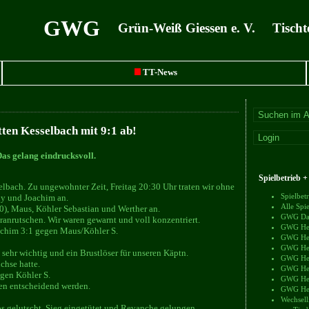
GWG
Grün-Weiß Giessen e. V. Tischt
TT-News
itten Kesselbach mit 9:1 ab!
Das gelang eindrucksvoll.
Spielbetrieb 
lbach. Zu ungewohnter Zeit, Freitag 20:30 Uhr traten wir ohne
Spielbe
ny und Joachim an.
Alle Sp
), Maus, Köhler Sebastian und Werther an.
GWG Dam
ranrutschen. Wir waren gewarnt und voll konzentriert.
GWG Herr
chim 3:1 gegen Maus/Köhler S.
GWG Herr
GWG Herr
sehr wichtig und ein Brustlöser für unseren Käptn.
GWG Herr
chse hatte.
GWG Herr
gen Köhler S.
GWG Herr
ten entscheidend werden.
GWG Herr
Wechsell
s gelutscht. Sieg eingetütet und Revanche gelungen.