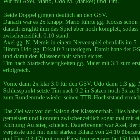
Wir mit Axel, Mario, Udo M. (danke!) und Tim.
Beide Doppel gingen deutlich an den GSV.
Danach war es 2x knapp: Mario führte gg. Kocsis schon 8
danach entglitt ihm das Spiel aber noch komplett, sodass 
zwischenzeitlich 0:10 stand.
Axel gg. N. Memis in einem Nervenspiel ebenfalls im 5. 
Hinten Udo gg. Erkal 0:3 unterlegen. Damit hatte der 
und damit den Klassenerhalt schon sicher.
Tim nach Startschwierigkeiten gg. Maier mit 3:1 zum ers
erfolgreich.
Vorne dann 2x klar 3:0 für den GSV. Udo dann 1:3 gg. 
Schlusspunkt setzte Tim nach 0:2 in Sätzen noch 3x zu 9
zum Rundenrnde wieder seinen TTR-Höchststand erreicht
Das Ziel war vor der Saison der Klassenerhalt. Dies habe
gemeistert und konnten zwischenzeitlich sogar mal mit 
Richtung Aufstieg schielen. Dauerbrenner war Axel, der n
verpasste und mit einer starken Bilanz von 24:10 überze
und Tim (13:17) mit zwei Einsätzen weniger (je 15) bilde