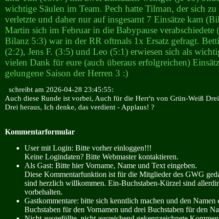
wichtige Säulen im Team. Pech hatte Tilman, der sich 
verletzte und daher nur auf insgesamt 7 Einsätze kam (Bil
Martin sich im Februar in die Babypause verabschiedete (
Bilanz 5:3) war in der RR oftmals 1x Ersatz gefragt. Bet
(2:2), Jens F. (3:5) und Leo (5:1) erwiesen sich als wichti
vielen Dank für eure (auch überaus erfolgreichen) Einsät
gelungene Saison der Herren 3 :)
schreibt am 2026-04-28 23:45:55:
Auch diese Runde ist vorbei, Auch für die Herr'n von Grün-Weiß Dre
Drei heraus, Ich denke, das verdient - Applaus! ?
Kommentarformular
User mit Login: Bitte vorher einloggen!!!
Keine Logindaten? Bitte Webmaster kontaktieren.
Als Gast: Bitte hier Vorname, Name und Text eingeben.
Diese Kommentarfunktion ist für die Mitglieder des GWG ge
sind herzlich willkommen. Ein-Buchstaben-Kürzel sind allerdin
vorbehalten.
Gastkommentare: bitte sich kenntlich machen und den Namen e
Buchstaben für den Vornamen und drei Buchstaben für den N
Nicht ausgefüllte, nicht ausreichend gekennzeichnete Kommen