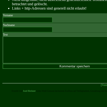
betrachtet und gelöscht.
Links + http-Adressen sind generell nicht erlaubt!
Vorname
Nachname
Text
[Vere
Erstellt von
Axel Heckner
. Grün-Weiß Giessen hat keinen Einfluss auf Verfügbarkeit, Gestaltung und I