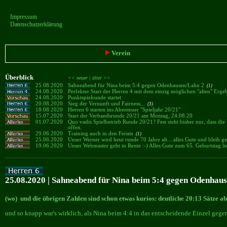
Impressum
Datenschutzerklärung
Verein
Überblick
<< neuer |
älter >>
25.08.2020
Sahneabend für Nina beim 5:4 gegen Odenhausen/Lahn 2
(1)
24.08.2020
Perfekter Start der Herren 4 mit dem einzig möglichen "alten" Ergeb
24.08.2020
Punktspielrunde startet
20.08.2020
Sieg der Vernunft und Fairness...
(3)
18.08.2020
Herren 6 starten ins Abenteuer "Spieljahr 20/21"
15.07.2020
Start der Verbandsrunde 20/21 am Montag, 24.08.20
01.07.2020
Quo vadis Spielbetrieb Runde 20/21? Fest steht bisher nur, dass die 
offen.
29.06.2020
Training auch in den Ferien
(1)
25.06.2020
Unser Werner wird heut runde 70 Jahre alt....alles Gute und bleib 
19.06.2020
Unser Webmaster geht in Rente :-) Alles Gute zum 65. Geburtstag li
25.08.2020 | Sahneabend für Nina beim 5:4 gegen Odenhau
(wo) und die übrigen Zahlen sind schon etwas kurios: deutliche 20:13 Sätze ab
und so knapp war's wirklich, als Nina beim 4:4 in das entscheidende Einzel gegen