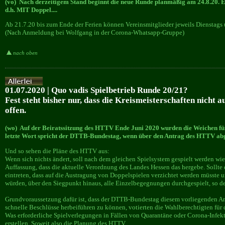
(vo) Nach derzeitigem Stand beginnt die neue Runde planmäßig am 24.8.20. Es
d.h. MIT Doppel....
Ab 21.7.20 bis zum Ende der Ferien können Vereinsmitglieder jeweils Dienstags 
(Nach Anmeldung bei Wolfgang in der Corona-Whatsapp-Gruppe)
nach oben
01.07.2020 | Quo vadis Spielbetrieb Runde 20/21?
Fest steht bisher nur, dass die Kreismeisterschaften nicht a
offen.
(wo) Auf der Beiratssitzung des HTTV Ende Juni 2020 wurden die Weichen für
letzte Wort spricht der DTTB-Bundestag, wenn über den Antrag des HTTV ab
Und so sehen die Pläne des HTTV aus:
Wenn sich nichts ändert, soll nach dem gleichen Spielsystem gespielt werden wie
Auffassung, dass die aktuelle Verordnung des Landes Hessen das hergebe. Sollte
eintreten, dass auf die Austragung von Doppelspielen verzichtet werden müsste
würden, über den Siegpunkt hinaus, alle Einzelbegegnungen durchgespielt, so 
Grundvoraussetzung dafür ist, dass der DTTB-Bundestag diesem vorliegenden An
schnelle Beschlüsse herbeiführen zu können, votierten die Wahlberechtigten fü
Was erforderliche Spielverlegungen in Fällen von Quarantäne oder Corona-Infekt
erstellen. Soweit also die Planung des HTTV.