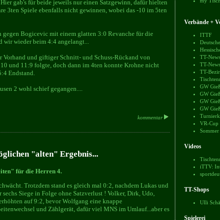
my Tisch
er gab's für beide jeweils nur einen Satzgewinn, dafür hielten
re 3ten Spiele ebenfalls nicht gewinnen, wobei das -10 im 5ten
Verbände + Ve
 gegen Bogicevic mit einem glatten 3:0 Revanche für die
ITTF
d wir wieder beim 4:4 angelangt...
Deutsche
Hessisch
er Vorhand und giftiger Schnitt- und Schuss-Rückand von
TT-News
2:10 und 11:9 folgte, doch dann im 4ten konnte Krohne nicht
TT-News
TT-Bezir
5:4 Endstand.
Tischten
GW Gieß
sen 2 wohl schief gegangen....
GW Gieß
GW Gieß
GW Gieß
Turnierk
kommentar
VR-Cup
Sommer
Videos
glichen "alten" Ergebnis...
Tischten
iTTV: In
ten" für die Herren 4.
sportdeu
eschwächt. Trotzdem stand es gleich mal 0:2, nachdem Lukas und
TT-Shops
 sechs Siege in Folge ohne Satzverlust ! Volker, Dirk, Udo,
erhöhten auf 9:2, bevor Wolfgang eine knappe
Ulli Sch
itenwechsel und Zählgerät, dafür viel MNS im Umlauf...aber es
Spielerei