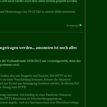
 soll auch wieder nach dem alten System gespielt werden,
und Donnerstags von 19-22 Uhr in unserer Halle trainieren.
kommentar
usgetragen werden... ansonsten ist noch alles
 die Verbandrunde 2020/2021 nur vor(ein)gestellt, denn das
gestimmt wird.
 bisher, also mit Doppeln und Einzeln. Der HTTV ist der
 es zu einer Verschärfung kommen, könnte die Situation
 und nur Einzel zur Austragung kommen würden. In diesem Fall
der Antrag zum DTTB.
trag zustimmt. Um künftig in einer Pandemie-Situation
r das HTTV-Präsidium als Entscheidungsgremium.
ionen angeht, wird der Spielausschuss eine Beschlussvorlage