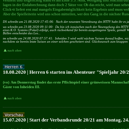
verdient und folgerichtig stand es am Ende 3:3. Nina, Wolfgang und Joachim durf
lagen in der Endabrechnung dann doch 2 Sätze vor. Ob das reicht, wird man sehe
Click-tt liefert erst mal mangels Eingabemöglichkeit kein Ergebnis und muss wo
Aber die Spielleiterin wird uns schon mitteilen, wer den Gang in die nächste Rund
DS schreibt am 21.08.2020 17:45:06:
Nach der neuesten Verordnung des HTTV habt ihr es ja
wo schreibt am 23.08.2020 09:11:00:
Da bin ich inzwischen nach der Neuregelung des HTTV
eines K:O. Systems (Pokal) erfolgt, auch rückwirkend für bereits ausgetragene Spiele, gemäß 
Bällen entscheidet das Los...
tm schreibt am 24.08.2020 07:57:41:
Inheiden 3 wird wohl nächste Saison darauf hoffen, ni
nachdem sie bereits letzte Saison an einer solchen gescheitert sind. Glückwunsch zum knappen
nach oben
18.08.2020 | Herren 6 starten ins Abenteuer "Spieljahr 20/
(vo) Am Donnerstag findet das erste Pflichtspiel einer grünweissen Mannschaf
Gäste von Inheiden III.
nach oben
15.07.2020 | Start der Verbandsrunde 20/21 am Montag, 24