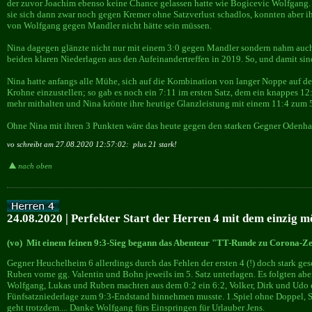
der zuvor Joachim ebenso keine Chance gelassen hatte wie Bogicevic Wolfgang. Hi
sie sich dann zwar noch gegen Kremer ohne Satzverlust schadlos, konnten aber ih
von Wolfgang gegen Mandler nicht hätte sein müssen.
Nina dagegen glänzte nicht nur mit einem 3:0 gegen Mandler sondern nahm auch
beiden klaren Niederlagen aus den Aufeinandertreffen in 2019. So, und damit sin
Nina hatte anfangs alle Mühe, sich auf die Kombination von langer Noppe auf d
Krohne einzustellen; so gab es noch ein 7:11 im ersten Satz, dem ein knappes 1
mehr mithalten und Nina krönte ihre heutige Glanzleistung mit einem 11:4 zum 
Ohne Nina mit ihren 3 Punkten wäre das heute gegen den starken Gegner Odenhau
vo schreibt am 27.08.2020 12:57:02:
plus 21 stark!
nach oben
24.08.2020 | Perfekter Start der Herren 4 mit dem einzig mö
(vo) Mit einem feinen 9:3-Sieg begann das Abenteur "TT-Runde zu Corona-Zei
Gegner Heuchelheim 6 allerdings durch das Fehlen der ersten 4 (!) doch stark g
Ruben vorne gg. Valentin und Bohn jeweils im 5. Satz unterlagen. Es folgten aber
Wolfgang, Lukas und Ruben machten aus dem 0:2 ein 6:2, Volker, Dirk und Udo 
Fünfsatzniederlage zum 9:3-Endstand hinnehmen musste. 1.Spiel ohne Doppel, Se
geht trotzdem.... Danke Wolfgang fürs Einspringen für Urlauber Jens.