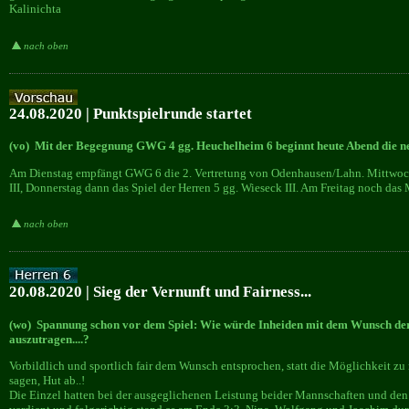
Kalinichta
nach oben
24.08.2020 | Punktspielrunde startet
(vo) Mit der Begegnung GWG 4 gg. Heuchelheim 6 beginnt heute Abend die ne
Am Dienstag empfängt GWG 6 die 2. Vertretung von Odenhausen/Lahn. Mittwoch d
III, Donnerstag dann das Spiel der Herren 5 gg. Wieseck III. Am Freitag noch das 
nach oben
20.08.2020 | Sieg der Vernunft und Fairness...
(wo) Spannung schon vor dem Spiel: Wie würde Inheiden mit dem Wunsch de
auszutragen....?
Vorbildlich und sportlich fair dem Wunsch entsprochen, statt die Möglichkeit z
sagen, Hut ab..!
Die Einzel hatten bei der ausgeglichenen Leistung beider Mannschaften und den