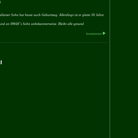
)
ltester Sohn hat heute auch Geburtstag. Allerdings ist er glatte 30 Jahre
und an HWâ€˜s Sohn unbekannterweise. Bleibt alle gesund
kommentar
d