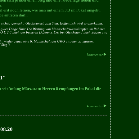
ten sich je über einen Sieg und eine Niederlage freuen und
n.
hl erst noch lernen, wie man mit einem 3:3 im Pokal umgeht.
e antreten darf...
 richtig gemacht. Glückwunsch zum Sieg. Hoffentlich wird er anerkannt.
 guter Dinge Dirk: Die Wertung von Mannschaftswetttkämpfen im Rahmen
WO E 2.6 nach der besseren Differenz. Erst bei Gleichstand nach Sätzen und
cht wieder gegen eine 6. Mannschaft des GWG antreten zu müssen,
 "Sieg"!
kommentar
21"
t seit Anfang März statt: Herren 6 empfangen im Pokal die
kommentar
.08.20