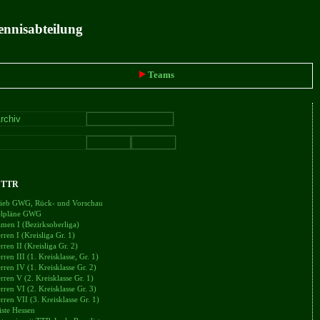
ennisabteilung
intern
Teams
+ TTR
trieb GWG, Rück- und Vorschau
ielpläne GWG
en I (Bezirksoberliga)
en I (Kreisliga Gr. 1)
en II (Kreisliga Gr. 2)
en III (1. Kreisklasse, Gr. 1)
en IV (1. Kreisklasse Gr. 2)
en V (2. Kreisklasse Gr. 1)
en VI (2. Kreisklasse Gr. 3)
en VII (3. Kreisklasse Gr. 1)
iste Hessen