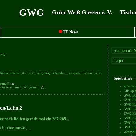
GWG
Grün-Weiß Giessen e. V. Tischt
TT-News
nis...
Kreismeisterschaften nicht ausgetragen werden... ansonsten ist noch alles
Spielbetrieb 
gesund!!
(2)
Spielbe
eber Axel...und bleib gesund
(3)
Alle Sp
GWG Dam
GWG Herr
GWG Herr
sen/Lahn 2
GWG Herr
GWG Herr
GWG Herr
er nach Bällen gerade mal ein 287:285...
GWG Herr
 Krohne musste, ....
GWG Herr
Wechsell