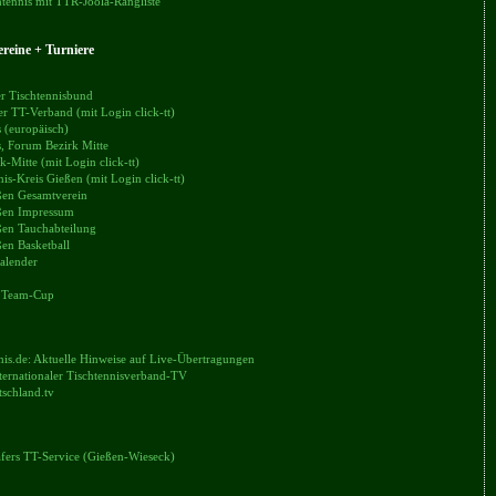
tennis mit TTR-Joola-Rangliste
reine + Turniere
r Tischtennisbund
er TT-Verband (mit Login click-tt)
 (europäisch)
, Forum Bezirk Mitte
k-Mitte (mit Login click-tt)
nis-Kreis Gießen (mit Login click-tt)
en Gesamtverein
en Impressum
en Tauchabteilung
en Basketball
alender
 Team-Cup
nis.de: Aktuelle Hinweise auf Live-Übertragungen
ternationaler Tischtennisverband-TV
tschland.tv
äfers TT-Service (Gießen-Wieseck)