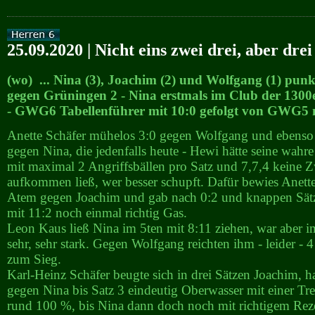
25.09.2020 | Nicht eins zwei drei, aber drei 
(wo) ... Nina (3), Joachim (2) und Wolfgang (1) pun
gegen Grüningen 2 - Nina erstmals im Club der 1300e
- GWG6 Tabellenführer mit 10:0 gefolgt von GWG5 mi
Anette Schäfer mühelos 3:0 gegen Wolfgang und ebenso
gegen Nina, die jedenfalls heute - Hewi hätte seine wahr
mit maximal 2 Angriffsbällen pro Satz und 7,7,4 keine Z
aufkommen ließ, wer besser schupft. Dafür bewies Anett
Atem gegen Joachim und gab nach 0:2 und knappen Sätz
mit 11:2 noch einmal richtig Gas.
Leon Kaus ließ Nina im 5ten mit 8:11 ziehen, war aber i
sehr, sehr stark. Gegen Wolfgang reichten ihm - leider - 
zum Sieg.
Karl-Heinz Schäfer beugte sich in drei Sätzen Joachim, h
gegen Nina bis Satz 3 eindeutig Oberwasser mit einer Tr
rund 100 %, bis Nina dann doch noch mit richtigem Reze