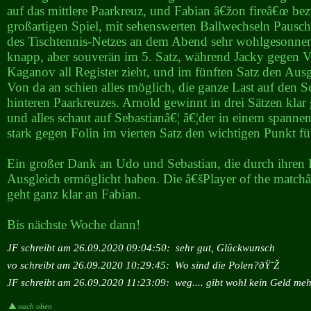
auf das mittlere Paarkreuz, und Fabian â€žon fireâ€œ be
großartigen Spiel, mit sehenswerten Ballwechseln Pausch
des Tischtennis-Netzes an dem Abend sehr wohlgesonnen 
knapp, aber souverän im 5. Satz, während Jacky gegen Ve
Kaganov all Register zieht, und im fünften Satz den Ausgl
Von da an schien alles möglich, die ganze Last auf den S
hinteren Paarkreuzes. Arnold gewinnt in drei Sätzen klar
und alles schaut auf Sebastianâ€¦ â€¦der in einem spanne
stark gegen Folin im vierten Satz den wichtigen Punkt für
Ein großer Dank an Udo und Sebastian, die durch ihren 
Ausgleich ermöglicht haben. Die â€šPlayer of the matc
geht ganz klar an Fabian.
Bis nächste Woche dann!
JF schreibt am 26.09.2020 09:04:50:
sehr gut, Glückwunsch
vo schreibt am 26.09.2020 10:29:45:
Wo sind die Polen?ðŸ˜Ž
JF schreibt am 26.09.2020 11:23:09:
weg.... gibt wohl kein Geld meh
nach oben