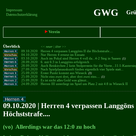
GWG
Impressum
Grün
Datenschutzerklärung
Verein
Überblick
<< neuer |
älter >>
09.10.2020
Herren 4 verpassen Langgöns II die Höchststrafe....
04.10.2020
Nur Herren 4 erneut im Einsatz
03.10.2020
Auch im Pokal sind Herren 4 voll da...4-2 Sieg in Saasen
(1)
28.09.2020
6. mit 6:3 in Langgöns erfolgreich
28.09.2020
Auch Reiskirchen 2 kein Stolperstein für die Vierte...11:1-Kantersi
27.09.2020
Nach Spielplanauskunft finden eigentlich vier Spiele statt...
25.09.2020
Erster Punkt kommt aus Wieseck
(3)
25.09.2020
Nicht eins zwei drei, aber drei zwei eins....
(1)
25.09.2020
Es ist nicht alles Gold was glänzt...
24.09.2020
Herren III unterliegt im Spiel um Platz 2 mit 4:8 in Wieseck II
09.10.2020 | Herren 4 verpassen Langgöns 
Höchststrafe....
(vo) Allerdings war das 12:0 zu hoch