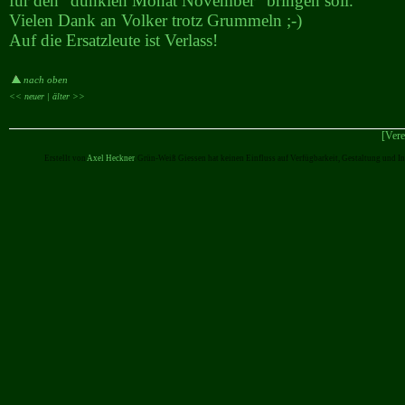
für den "dunklen Monat November" bringen soll.
Vielen Dank an Volker trotz Grummeln ;-)
Auf die Ersatzleute ist Verlass!
nach oben
<< neuer |
älter >>
[Vere
Erstellt von
Axel Heckner
. Grün-Weiß Giessen hat keinen Einfluss auf Verfügbarkeit, Gestaltung und I