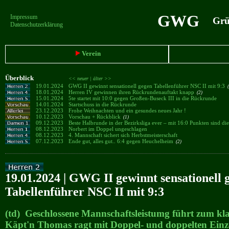
GWG
Impressum
Grün
Datenschutzerklärung
Verein
Überblick
<< neuer |
älter >>
19.01.2024
GWG II gewinnt sensationell gegen Tabellenführer NSC II mit 9:3
(
18.01.2024
Herren IV gewinnen ihren Rückrundenauftakt knapp
(2)
15.01.2024
5te startet mit 10:0 gegen Großen-Buseck III in die Rückrunde
14.01.2024
Startschuss in die Rückrunde
23.12.2023
Frohe Weihnachten und ein gesundes neues Jahr !
10.12.2023
Vorschau + Rückblick
(1)
09.12.2023
Beste Halbrunde in der Bezirksliga ever – mit 16:0 Punkten sind d
08.12.2023
Norbert im Doppel ungeschlagen
08.12.2023
4. Mannschaft sichert sich Herbstmeisterschaft
07.12.2023
Ende gut, alles gut.. 6:4 gegen Heuchelheim
(2)
19.01.2024 | GWG II gewinnt sensationell 
Tabellenführer NSC II mit 9:3
(td) Geschlossene Mannschaftsleistumg führt zum kla
Käpt'n Thomas ragt mit Doppel- und doppelten Einze