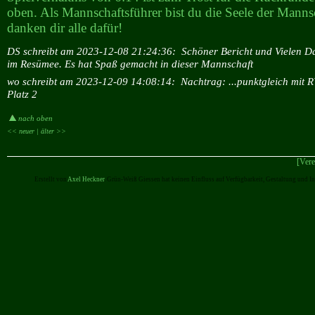
oben. Als Mannschaftsführer bist du die Seele der Manns
danken dir alle dafür!
DS schreibt am 2023-12-08 21:24:36:
Schöner Bericht und Vielen D
im Resümee. Es hat Spaß gemacht in dieser Mannschaft
wo schreibt am 2023-12-09 14:08:14:
Nachtrag: ...punktgleich mit
Platz 2
nach oben
<< neuer |
älter >>
[Vere
Erstellt von
Axel Heckner
. Grün-Weiß Giessen hat keinen Einfluss auf Verfügbarkeit, Gestaltung und I