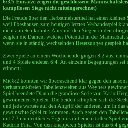
6:3/5 Einsätze zeigen die geschlossene Mannschaftslei
kampflosen Siege nicht miteingerechnet)
Die Freude über den Herbstmeistertitel hat einen kleinen 
weil Ilbeshausen zum heutigen letzten Verbandsspiel kra
nicht antreten konnte. Aber mit den Siegen in den übrige
zeigten die Damen, welches Potential in der Mannschaft s
wenn sie in ständig wechselnden Besetzungen gespielt h
Zwei Spiele an einem Wochenende gingen 8:2 aus, einma
und 4 Spiele endeten 6:4. An einzelne Begegnungen sei 
erinnert:
Mit 8:2 konnten wir überraschend klar gegen den ansons
verlustpunkfreien Tabellenzweiten aus Weyhers gewinnen
Spiel beendete Diana die grandiose Serie von Karin Herg
gewonnenen Spielen. Die beiden schupften sich die Seel
und jede wartete auf den Angriff der anderen, um in das e
gewünschte Spiel zu kommen. Auch gegen den Tabellendr
mit 7:3 ein deutliches Ergebnis mit einem tollen Spiel v
Kathrin Fina. Von den knapperen Spielen ist das 6:4 ge