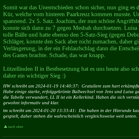
Somit war das Unentschieden schon sicher, nun ging es 
Kür, welche vom hinteren Paarkreuz kommen musste. U
spannend. 2x 5. Satz. Joachim, der nun schöne Angriffsbä
konnte sich dann zu 7 gegen Mesbah durchsetzen. Luisa 
tolle Bälle und hatte ebenso den 5-Satz-Sieg (gegen Deb
Schläger, konnte den Sack aber nicht zumachen, daher gi
Verlängerung, in der ein Fehlaufschlag dann die Entsch
des Gastes brachte. Schade, das war knapp.
Lützellinden II in Bestbesetzung hat es uns heute also s
daher ein wichtiger Sieg :)
HW schreibt am 2024-01-19 14:40:37:
Gratuliere zum hart erkämpfte
Habe einige starke, erfolggekrönte Ballwechsel von Jens und Luisa ge
die Tabelle verwundert, LL II ist ein Kellerkind. Haben die sich verstä
gewohnt informativ und klar.
tm schreibt am 2024-01-20 13:33:41:
Die haben in der Hinrunde ka
gespielt, daher stehen die wahrscheinlich vergleichsweise weit unten.
nach oben