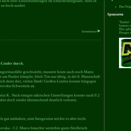
 auch zwei Einzelniederlagen im Entscheidungssatz. Alles in
zu hoch ausfiel.
Das Orig
Sponsoren
'Tandur'
bestens v
Hier gib
kommentar
Hunger 
-Linder durch.
Langzeitausfälle geschwächt, mussten heute auch noch Mario
bst um Punkte kämpfte, blieb Tim nur übrig, in der 6. Mannschaft
 sich derer drei, vielen Dank! Großen-Linden konnte hingegen
utovska-Schwestern an.
iia K.. Nach einigen taktischen Umstellungen konnte nach 0:2
aber doch wieder überraschend deutlich verloren.
s gut mithalten, zum Satzgewinn reichte es aber nicht.
ka - 3:2. Marco brauchte weiterhin gutes Sitzfleisch.