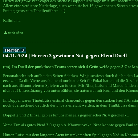
Detlev der große Pechvogel des Abends: Doppelniederlage im 5. mit Joachim und
Allem eine verdiente Niederlage, auch wenn sie bei 16 gewonnenen Sätzen etwas 
Freitag gehts zum Tabellenführer... :-(
Kalinichta
nach oben
04.11.2024 | Herren 3 gewinnen Not-gegen-Elend Duell
(tm) Im Duell der punktlosen Teams setzen sich 4 Grün-weiße gegen 3 Großen
Personaltechnisch auf beiden Seiten Aderlass. Wir ja sowieso durch die beiden 
ersetzen. Da die Vierte anscheinend nur heute Zeit für Pokal hatte und die 5. sel
nach aushilfsmotivierten Spielern zu forsten. Mit Nina, Luisa und Marco fanden
nicht auf Unterstützung von unten zählen, sie traten nur mit Paul und den Khom
Im Doppel waren Tim&Luisa erstmal chancenlos gegen den starken Paul&Anastas
noch überraschend deutlich der 5. Satz erreicht werden, in dem Tim&Luisa dann 
Doppel 2 und 2 Einzel gab es für uns mangels gegnerischer Nr. 4 geschenkt.
Vorne Tim als gutes Pferd 3:0 gegen A. Khomutovska. Nina konnte gegen Paul teil
Hinten Luisa mit dem längeren Atem im umkämpften Spiel gegen Nadiia Khomutovs