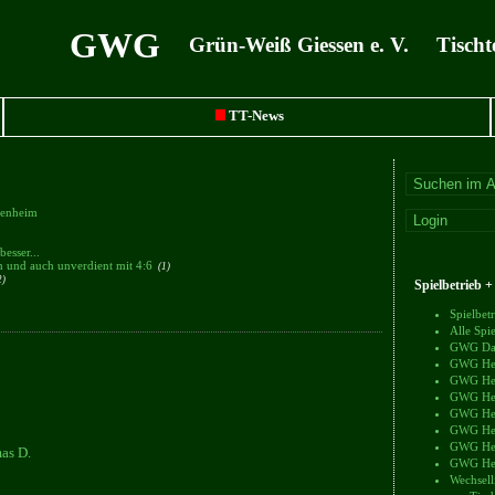
GWG
Grün-Weiß Giessen e. V. Tischt
TT-News
chenheim
besser...
ch und auch unverdient mit 4:6
(1)
2)
Spielbetrieb 
Spielbe
Alle Sp
GWG Dam
GWG Herr
GWG Herr
GWG Herr
GWG Herr
GWG Herr
GWG Herr
as D.
GWG Herr
Wechsell