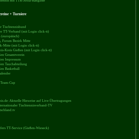
tennis mit TTR-Joola-Rangliste
reine + Turniere
r Tischtennisbund
er TT-Verband (mit Login click-tt)
 (europäisch)
, Forum Bezirk Mitte
k-Mitte (mit Login click-tt)
nis-Kreis Gießen (mit Login click-tt)
en Gesamtverein
en Impressum
en Tauchabteilung
en Basketball
alender
 Team-Cup
nis.de: Aktuelle Hinweise auf Live-Übertragungen
ternationaler Tischtennisverband-TV
tschland.tv
äfers TT-Service (Gießen-Wieseck)