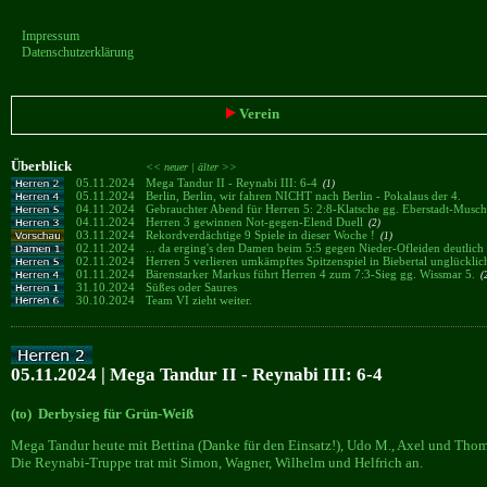
Impressum
Datenschutzerklärung
Verein
Überblick
<< neuer |
älter >>
05.11.2024
Mega Tandur II - Reynabi III: 6-4
(1)
05.11.2024
Berlin, Berlin, wir fahren NICHT nach Berlin - Pokalaus der 4.
04.11.2024
Gebrauchter Abend für Herren 5: 2:8-Klatsche gg. Eberstadt-Mus
04.11.2024
Herren 3 gewinnen Not-gegen-Elend Duell
(2)
03.11.2024
Rekordverdächtige 9 Spiele in dieser Woche !
(1)
02.11.2024
... da erging's den Damen beim 5:5 gegen Nieder-Ofleiden deutlich 
02.11.2024
Herren 5 verlieren umkämpftes Spitzenspiel in Biebertal unglückli
01.11.2024
Bärenstarker Markus führt Herren 4 zum 7:3-Sieg gg. Wissmar 5.
(
31.10.2024
Süßes oder Saures
30.10.2024
Team VI zieht weiter.
05.11.2024 | Mega Tandur II - Reynabi III: 6-4
(to) Derbysieg für Grün-Weiß
Mega Tandur heute mit Bettina (Danke für den Einsatz!), Udo M., Axel und Thom
Die Reynabi-Truppe trat mit Simon, Wagner, Wilhelm und Helfrich an.