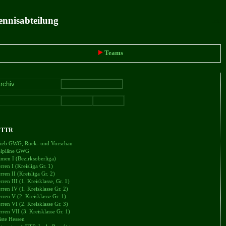
ennisabteilung
intern
Teams
+ TTR
trieb GWG, Rück- und Vorschau
ielpläne GWG
en I (Bezirksoberliga)
en I (Kreisliga Gr. 1)
en II (Kreisliga Gr. 2)
en III (1. Kreisklasse, Gr. 1)
en IV (1. Kreisklasse Gr. 2)
en V (2. Kreisklasse Gr. 1)
en VI (2. Kreisklasse Gr. 3)
en VII (3. Kreisklasse Gr. 1)
iste Hessen