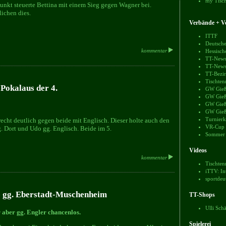
my Tisch
unkt steuerte Bettina mit einem Sieg gegen Wagner bei.
lichen dies.
Verbände + Ve
ITTF
Deutsche
Hessisch
kommentar
TT-News
TT-News
TT-Bezir
Tischten
 Pokalaus der 4.
GW Gieß
GW Gieß
GW Gieß
GW Gieß
Turnierk
echt deutlich gegen beide mit Englisch. Dieser holte auch den
VR-Cup
g. Dort und Udo gg. Englisch. Beide im 5.
Sommer
Videos
kommentar
Tischten
iTTV: In
sportdeu
he gg. Eberstadt-Muschenheim
TT-Shops
Ulli Sch
r aber gg. Engler chancenlos.
Spielerei