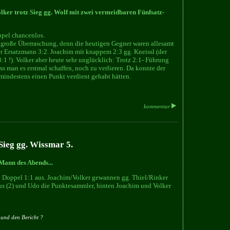
olker trotz Sieg gg. Wolf mit zwei vermeidbaren Fünfsatz-
oppel chancenlos.
ne große Überraschung, denn die heutigen Gegner waren allesamt
r Ersatzmann 3:2. Joachim mit knappem 2:3 gg. Kneissl (der
:1 !). Volker aber heute sehr unglücklich: Trotz 2:1- Führung
 man es erstmal schaffen, noch zu verlieren. Da konnte der
 mindestens einen Punkt verdient gehabt hätten.
kommentar
Sieg gg. Wissmar 5.
Mann des Abends...
e Doppel 1:1 aus. Joachim/Volker gewannen gg. Thiel/Rinker
s (2) und Udo die Punktesammler, hinten Joachim und Volker
 und den Bericht ?