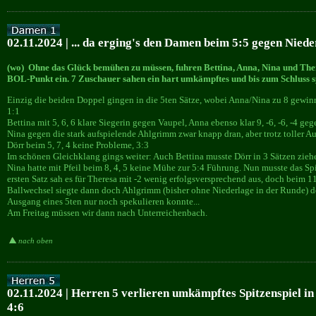
02.11.2024 | ... da erging's den Damen beim 5:5 gegen Nieder
(wo) Ohne das Glück bemühen zu müssen, fuhren Bettina, Anna, Nina und Ther
BOL-Punkt ein. 7 Zuschauer sahen ein hart umkämpftes und bis zum Schluss sp
Einzig die beiden Doppel gingen in die 5ten Sätze, wobei Anna/Nina zu 8 gewinn
1:1
Bettina mit 5, 6, 6 klare Siegerin gegen Vaupel, Anna ebenso klar 9, -6, -6, -4 geg
Nina gegen die stark aufspielende Ahlgrimm zwar knapp dran, aber trotz toller Au
Dörr beim 5, 7, 4 keine Probleme, 3:3
Im schönen Gleichklang gings weiter: Auch Bettina musste Dörr in 3 Sätzen ziehen
Nina hatte mit Pfeil beim 8, 4, 5 keine Mühe zur 5:4 Führung. Nun musste das 
ersten Satz sah es für Theresa mit -2 wenig erfolgsversprechend aus, doch beim 11
Ballwechsel siegte dann doch Ahlgrimm (bisher ohne Niederlage in der Runde) d
Ausgang eines 5ten nur noch spekulieren konnte...
Am Freitag müssen wir dann nach Unterreichenbach.
nach oben
02.11.2024 | Herren 5 verlieren umkämpftes Spitzenspiel in
4:6