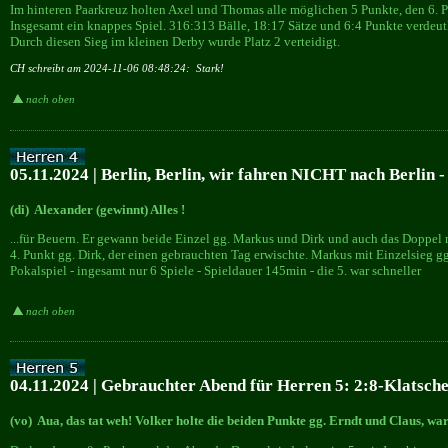
Im hinteren Paarkreuz holten Axel und Thomas alle möglichen 5 Punkte, den 6. P
Insgesamt ein knappes Spiel. 316:313 Bälle, 18:17 Sätze und 6:4 Punkte verdeut
Durch diesen Sieg im kleinen Derby wurde Platz 2 verteidigt.
CH schreibt am 2024-11-06 08:48:24:
Stark!
nach oben
05.11.2024 | Berlin, Berlin, wir fahren NICHT nach Berlin -
(di) Alexander (gewinnt) Alles !
...für Beuern. Er gewann beide Einzel gg. Markus und Dirk und auch das Doppel r
4. Punkt gg. Dirk, der einen gebrauchten Tag erwischte. Markus mit Einzelsieg g
Pokalspiel - ingesamt nur 6 Spiele - Spieldauer 145min - die 5. war schneller
nach oben
04.11.2024 | Gebrauchter Abend für Herren 5: 2:8-Klatsc
(vo) Aua, das tat weh! Volker holte die beiden Punkte gg. Erndt und Claus, wa