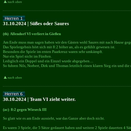
nach oben
31.10.2024 | Süßes oder Saures
(th) Allendorf VI verliert in Gießen
Am Ende muss man sagen haben wir den Gästen wohl Saures mit nach Hause geg
Das Spielergebnis hört sich mit 8:2 höher an, als es gefühlt gewesen ist.
Besonders die Spiele im ersten Paarkreuz waren sehr umkämpft.
Nur ein Spiel nicht im Fünften.
Lediglich ein Doppel und ein Einzel wurde abgegeben....
So fuhren Nils, Norbert, Dirk und Thomas letztlich einen klaren Sieg ein und die 
nach oben
30.10.2024 | Team VI zieht weiter.
(ac) 8:2 gegen Wieseck III
So glatt wie es am Ende aussieht, war das Ganze aber doch nicht.
Es waren 3 Spiele, die 5 Sätze gedauert haben und weitere 2 Spiele dauerten 4 Sät