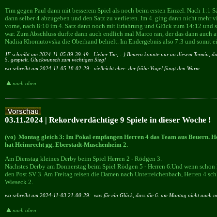
Tim gegen Paul dann mit besserem Spiel als noch beim ersten Einzel. Nach 1:1 Sä
dann selber 4 abzugeben und den Satz zu verlieren. Im 4. ging dann nicht mehr v
vorne, nach 8:10 im 4. Satz dann noch mit Erfahrung und Glück zum 14:12 und 
war. Zum Abschluss durfte dann auch endlich mal Marco ran, der das dann auch 
Nadiia Khomutovska die Oberhand behielt. Im Endergebnis also 7:3 und somit e
JF schreibt am 2024-11-05 09:39:49:
Lieber Tim, :-) Beuern konnte nur an diesem Termin, d
5. gespielt. Glückwunsch zum wichtigen Sieg!
wo schreibt am 2024-11-05 18:02:29:
vielleicht eher: der frühe Vogel fängt den Wurm...
nach oben
03.11.2024 | Rekordverdächtige 9 Spiele in dieser Woche !
(vo) Montag gleich 3: Im Pokal empfangen Herren 4 das Team aus Beuern. Her
hat Heimrecht gg. Eberstadt-Muschenheim 2.
Am Dienstag kleines Derby beim Spiel Herren 2 - Rödgen 3.
Nächstes Derby am Donnerstag beim Spiel Rödgen 5 - Herren 6.Und wenn schon
den Post SV 3. Am Freitag reisen die Damen nach Unterreichenbach, Herren 4 sch
Wieseck 2.
wo schreibt am 2024-11-03 21:00:29:
was für ein Glück, dass die 6. am Montag nicht auch no
nach oben