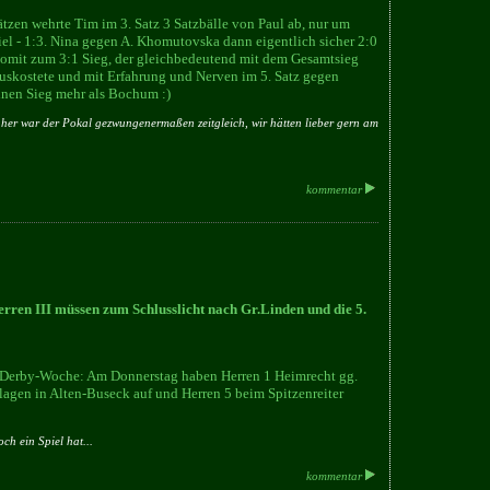
tzen wehrte Tim im 3. Satz 3 Satzbälle von Paul ab, nur um
iel - 1:3. Nina gegen A. Khomutovska dann eigentlich sicher 2:0
somit zum 3:1 Sieg, der gleichbedeutend mit dem Gesamtsieg
auskostete und mit Erfahrung und Nerven im 5. Satz gegen
inen Sieg mehr als Bochum :)
aher war der Pokal gezwungenermaßen zeitgleich, wir hätten lieber gern am
kommentar
ren III müssen zum Schlusslicht nach Gr.Linden und die 5.
 Derby-Woche: Am Donnerstag haben Herren 1 Heimrecht gg.
lagen in Alten-Buseck auf und Herren 5 beim Spitzenreiter
ch ein Spiel hat...
kommentar