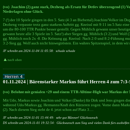
(vo) Joachim (2) ganz stark, Dezheng als Ersatz für Detlev überzeugend (1) V
Niederlagen ohne Glück.
7 (!) der 10 Spiele gingen in den 5. Satz (4:3 an Biebertal).Joachim/Volker im D
Dezheng verpasste trotz ganz starkem Auftritt gg. Kneissl mit 9:11 im 5.Satz ei
um die 80-100 TTR Punkte besser gestellt. Gegen Mühlich gewann unser heutige
gewann heute alle 3 Spiele im 5. Satz!) aber Siegen gg. Mühlich (3:2) und Wolf (3
gg. Mühlich noch 2x -8. Die Krönung gg. Kneissl: Nach 2:0 und 8:2-Führung muss
3:2-Sieg gg. Wolf auch nicht hinwegtrösten. Ein wahres Spitzenspiel, in dem wir
JF schreibt am 2024-11-04 11:05:58:
schade schade
nach oben
01.11.2024 | Bärenstarker Markus führt Herren 4 zum 7:3-
(vo) Belohnt mit genialen +29 und einem TTR-Alltime-High war Markus der 
Mit Udo, Markus sowie Joachim und Volker (Danke) für Dirk und Jens gingen di
während Udo/Markus gg. Hermanns/Kraft den Kürzeren zogen. Vorne dann Marku
(2). Nach diesem Sieg steht de 4. jetzt schon auf Platz 3.....
JF schreibt am 2024-11-01 15:44:49:
sehr gut Männer! Glückwunsch
DS schreibt am 2024-11-01 19:32:54:
Glückwunsch zum Sieg und vielen Dank fürs aushelfen