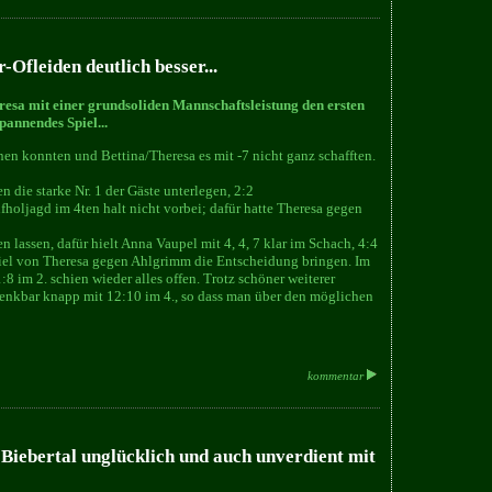
-Ofleiden deutlich besser...
esa mit einer grundsoliden Mannschaftsleistung den ersten
annendes Spiel...
en konnten und Bettina/Theresa es mit -7 nicht ganz schafften.
en die starke Nr. 1 der Gäste unterlegen, 2:2
fholjagd im 4ten halt nicht vorbei; dafür hatte Theresa gegen
 lassen, dafür hielt Anna Vaupel mit 4, 4, 7 klar im Schach, 4:4
Spiel von Theresa gegen Ahlgrimm die Entscheidung bringen. Im
:8 im 2. schien wieder alles offen. Trotz schöner weiterer
enkbar knapp mit 12:10 im 4., so dass man über den möglichen
kommentar
 Biebertal unglücklich und auch unverdient mit