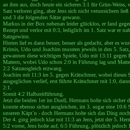
an ihm aus, doch heute ein sicheres 3:1 für Grün-Weiss, w
Satz verloren ging, aber Jens sich nicht verunsichern ließ
und 3 die folgenden Sätze gewann.
Markus in der Box nebenan leider glücklos, er fand geg
Rezept und verlor mit 0:3, lediglich im 1. Satz war er na
Satzgewinn.
Hinten lief es dann besser, besser als gedacht, aber es wur
Krimis, Udo und Joachim mussten jeweils in den 5. Satz,
gewannen diese wichtigen Spiele, Udo mit 13:11 gegen 
Mattern, wobei Udo schon 2:0 in Führung lag und Matte
2:2 Satzausgleich erzwang.
Joachim mit 11:3 im 5. gegen Krätschmer, wobei dieses S
ausgeglichen verlief, erst führte Krätschmer mit 1:0, dan
2:1.
Somit 4:2 Halbzeitführung.
Jetzt die beiden 1er im Duell, Hermans holte sich sicher d
konnte ebenso sicher ausgleichen, im 3. sogar eine 10:6 
unseren Käpt´n - doch Hermans holte sich das Ding noch
Der 4. ging jedoch klar mit 11:3 an Jens, jetzt der 5. He
5:2 vorne, Jens holte auf, 6:5 Führung, plötzlich jedoch 