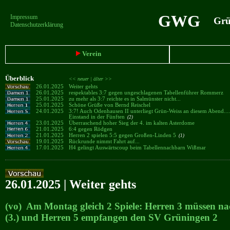
GWG
Impressum
Grün
Datenschutzerklärung
Verein
Überblick
<< neuer |
älter >>
26.01.2025
Weiter gehts
26.01.2025
respektables 3:7 gegen ungeschlagenen Tabellenführer Rommerz
25.01.2025
zu mehr als 3:7 reichte es in Salmünster nicht...
25.01.2025
Schöne Grüße von Bernd Reischel
24.01.2025
3:7! Auch Odenhausen II unterliegt Grün-Weiss an diesem Abend...
Einstand in der Fünften
(2)
23.01.2025
Überraschend hoher Sieg der 4. im kalten Asterdome
21.01.2025
6:4 gegen Rödgen
21.01.2025
Herren 2 spielen 5:5 gegen Großen-Linden 5
(1)
19.01.2025
Rückrunde nimmt Fahrt auf...
17.01.2025
H4 gelingt Auswärtscoup beim Tabellennachbarn Wißmar
26.01.2025 | Weiter gehts
(vo) Am Montag gleich 2 Spiele: Herren 3 müssen n
(3.) und Herren 5 empfangen den SV Grüningen 2