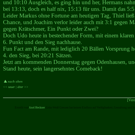
und 10:10 Ausgleich, es ging hin und her, Hermans nahm
bei 13:13, doch es half nix, 15:13 für uns. Damit das 5:5
Leider Markus ohne Fortune am heutigen Tag, Thiel ließ
Chance, und Joachim verlor leider auch mit 3:1 gegen M
gegen Krätschmer, Ein Punkt oder Zwei?
Doch Udo heute in bestechender Form, mit einem klaren 
6. Punkt und den Sieg nachhause.
Fun Fact am Rande, mit lediglich 20 Bällen Vorsprung ho
4. den Sieg, bei 20:21 Sätzen.
Jetzt am kommenden Donnerstag gegen Odenhausen, und
Stand heute, sein langersehntes Comeback!
nach oben
<< neuer |
älter >>
[Vere
Erstellt von
Axel Heckner
. Grün-Weiß Giessen hat keinen Einfluss auf Verfügbarkeit, Gestaltung und I