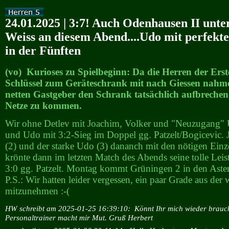
24.01.2025 | 3:7! Auch Odenhausen II unte
Weiss an diesem Abend....Udo mit perfekt
in der Fünften
(vo) Kurioses zu Spielbeginn: Da die Herren der Ers
Schlüssel zum Geräteschrank mit nach Giessen nahme
netten Gastgeber den Schrank tatsächlich aufbrechen
Netze zu kommen.
Wir ohne Detlev mit Joachim, Volker und "Neuzugang"
und Udo mit 3:2-Sieg im Doppel gg. Patzelt/Bogicevic. 
(2) und der starke Udo (3) dananch mit den nötigen Einz
krönte dann im letzten Match des Abends seine tolle Lei
3:0 gg. Patzelt. Montag kommt Grüningen 2 in den Ast
P.S.: Wir hatten leider vergessen, ein paar Grade aus der
mitzunehmen :-(
HW schreibt am 2025-01-25 16:39:10:
Könnt Ihr mich wieder brauc
Personaltrainer macht mir Mut. Gruß Herbert