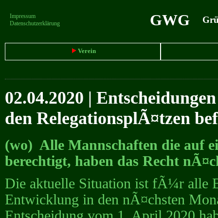
GWG
Impressum
Grün
Datenschutzerklärung
Verein
02.04.2020 | Entscheidunge
den RelegationsplÃ¤tzen be
(wo) Alle Mannschaften die auf ei
berechtigt, haben das Recht nÃ¤ch
Die aktuelle Situation ist fÃ¼r alle
Entwicklung in den nÃ¤chsten Mona
Entscheidung vom 1. April 2020 ha