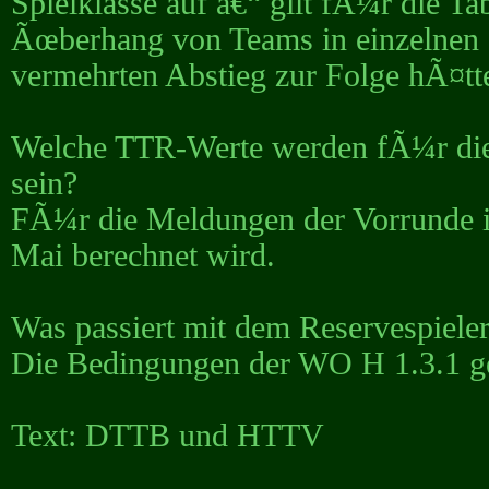
Spielklasse auf â€“ gilt fÃ¼r die 
Ãœberhang von Teams in einzelnen S
vermehrten Abstieg zur Folge hÃ¤tt
Welche TTR-Werte werden fÃ¼r di
sein?
FÃ¼r die Meldungen der Vorrunde i
Mai berechnet wird.
Was passiert mit dem Reservespiele
Die Bedingungen der WO H 1.3.1 ge
Text: DTTB und HTTV