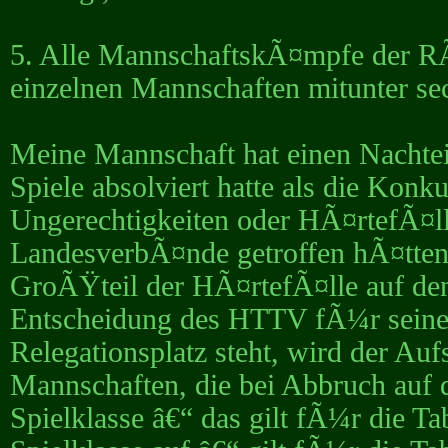
5. Alle MannschaftskÃ¤mpfe der R
einzelnen Mannschaften mitunter se
Meine Mannschaft hat einen Nachte
Spiele absolviert hatte als die Kon
Ungerechtigkeiten oder HÃ¤rtefÃ¤
LandesverbÃ¤nde getroffen hÃ¤tte
GroÃŸteil der HÃ¤rtefÃ¤lle auf den
Entscheidung des HTTV fÃ¼r seine 
Relegationsplatz steht, wird der Auf
Mannschaften, die bei Abbruch auf d
Spielklasse â€“ das gilt fÃ¼r die T