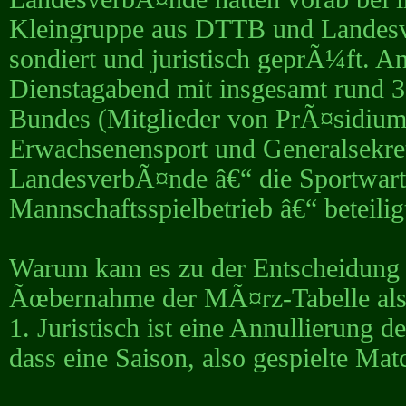
Kleingruppe aus DTTB und Landesve
sondiert und juristisch geprÃ¼ft.
Dienstagabend mit insgesamt rund 3
Bundes (Mitglieder von PrÃ¤sidium
Erwachsenensport und Generalsekretar
LandesverbÃ¤nde â€“ die Sportwart
Mannschaftsspielbetrieb â€“ beteilig
Warum kam es zu der Entscheidung
Ãœbernahme der MÃ¤rz-Tabelle als 
1. Juristisch ist eine Annullierung 
dass eine Saison, also gespielte Mat