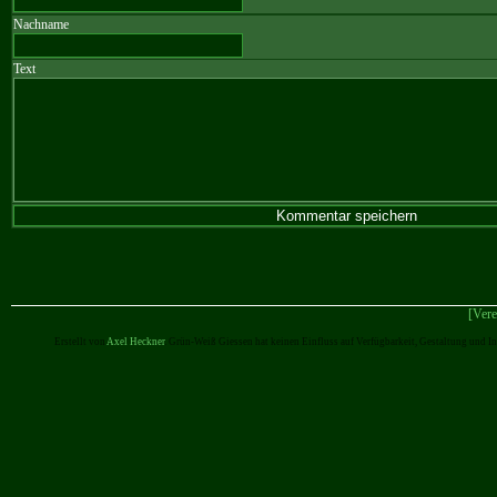
Nachname
Text
[Vere
Erstellt von
Axel Heckner
. Grün-Weiß Giessen hat keinen Einfluss auf Verfügbarkeit, Gestaltung und I