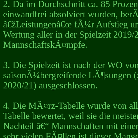
2. Da im Durchschnitt ca. 85 Prozent
einwandfrei absolviert wurden, ber
â€žLeistungenâ€œ fÃ¼r Aufstieg un
Wertung aller in der Spielzeit 201
MannschaftskÃ¤mpfe.
3. Die Spielzeit ist nach der WO vom
saisonÃ¼bergreifende LÃ¶sungen (
2020/21) ausgeschlossen.
4. Die MÃ¤rz-Tabelle wurde von alle
Tabelle bewertet, weil sie die meist
Nachteil â€“ Mannschaften mit einer
sehr vielen FÃ¤llen ist dieser Mange