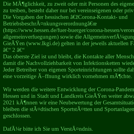
Die MÃ¶glichkeit, zu zweit oder mit Personen des eigen
zu treiben, besteht daher nur bei vereinseigenen oder pri
Die Vorgaben der hessischen â€žCorona-Kontakt- und
BetriebsbeschrÃ¤nkungsverordnungâ€œ
(https://www.hessen.de/fuer-buerger/corona-hessen/ver
allgemeinverfuegungen) sowie die AllgemeinverfÃ¼gun
GieÃŸen (www.lkgi.de) gelten in der jeweils aktuellen F
â€“ 2 â€“
Das oberste Ziel ist und bleibt, die Kontakte aller Mens
damit die Nachvollziehbarkeit von Infektionsketten wied
Jeder Betreiber von eigenen Sporteinrichtungen sollte da
eine vorzeitige Ã–ffnung wirklich vornehmen mÃ¶chte.
Wir werden die weitere Entwicklung der Corona-Pandemi
Hessen und in Stadt und Landkreis GieÃŸen weiter abwa
2021 kÃ¶nnen wir eine Neubewertung der Gesamtsituat
bleiben die stÃ¤dtischen SportstÃ¤tten und Sportanlagen 
geschlossen.
DafÃ¼r bitte ich Sie um VerstÃ¤ndnis.