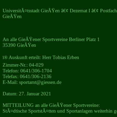
UniversitÃ¤tsstadt GieÃŸen â€¢ Dezernat I â€¢ Postfa
GieÃŸen
An alle GieÃŸener Sportvereine Berliner Platz 1
35390 GieÃŸen
ï® Auskunft erteilt: Herr Tobias Erben
Zimmer-Nr.: 04-029
Telefon: 0641/306-1704
Telefax: 0641/306-2136
E-Mail: sportamt@giessen.de
Datum: 27. Januar 2021
MITTEILUNG an alle GieÃŸener Sportvereine:
StÃ¤dtische SportstÃ¤tten und Sportanlagen weiterhin g