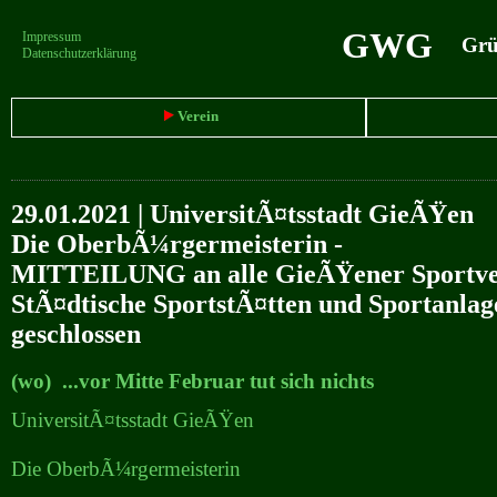
GWG
Impressum
Grün
Datenschutzerklärung
Verein
29.01.2021 | UniversitÃ¤tsstadt GieÃŸen
Die OberbÃ¼rgermeisterin -
MITTEILUNG an alle GieÃŸener Sportve
StÃ¤dtische SportstÃ¤tten und Sportanlag
geschlossen
(wo) ...vor Mitte Februar tut sich nichts
UniversitÃ¤tsstadt GieÃŸen
Die OberbÃ¼rgermeisterin