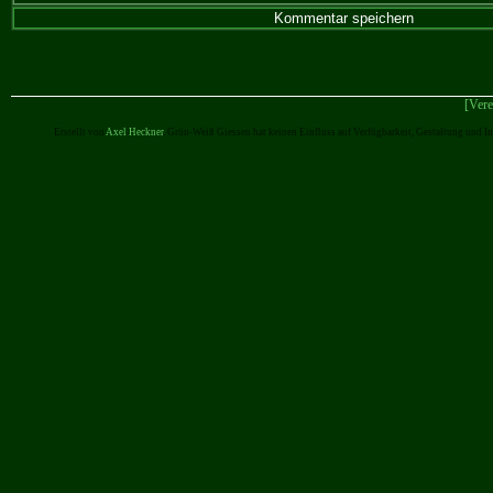
[Vere
Erstellt von
Axel Heckner
. Grün-Weiß Giessen hat keinen Einfluss auf Verfügbarkeit, Gestaltung und I