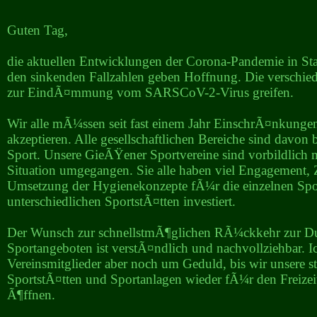
Guten Tag,
die aktuellen Entwicklungen der Corona-Pandemie in St
den sinkenden Fallzahlen geben Hoffnung. Die versc
zur EindÃ¤mmung vom SARSCoV-2-Virus greifen.
Wir alle mÃ¼ssen seit fast einem Jahr EinschrÃ¤nkung
akzeptieren. Alle gesellschaftlichen Bereiche sind davon 
Sport. Unsere GieÃŸener Sportvereine sind vorbildlich m
Situation umgegangen. Sie alle haben viel Engagement, Z
Umsetzung der Hygienekonzepte fÃ¼r die einzelnen Spo
unterschiedlichen SportstÃ¤tten investiert.
Der Wunsch zur schnellstmÃ¶glichen RÃ¼ckkehr zur 
Sportangeboten ist verstÃ¤ndlich und nachvollziehbar. Ic
Vereinsmitglieder aber noch um Geduld, bis wir unsere s
SportstÃ¤tten und Sportanlagen wieder fÃ¼r den Freizei
Ã¶ffnen.