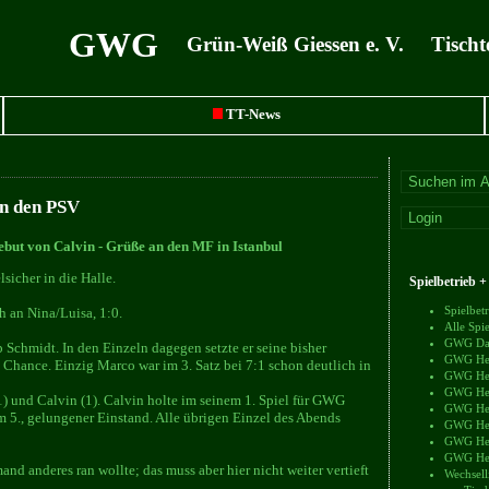
GWG
Grün-Weiß Giessen e. V. Tischt
TT-News
en den PSV
but von Calvin - Grüße an den MF in Istanbul
sicher in die Halle.
Spielbetrieb 
Spielbe
 an Nina/Luisa, 1:0.
Alle Sp
GWG Dam
p Schmidt. In den Einzeln dagegen setzte er seine bisher
GWG Herr
e Chance. Einzig Marco war im 3. Satz bei 7:1 schon deutlich in
GWG Herr
GWG Herr
1) und Calvin (1). Calvin holte im seinem 1. Spiel für GWG
GWG Herr
m 5., gelungener Einstand. Alle übrigen Einzel des Abends
GWG Herr
GWG Herr
GWG Herr
d anderes ran wollte; das muss aber hier nicht weiter vertieft
Wechsell