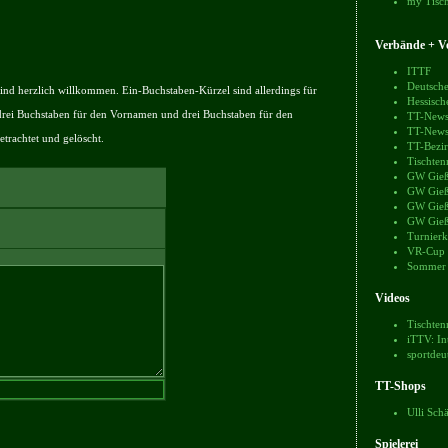
my Tisch
Verbände + Ve
ITTF
Deutsche
nd herzlich willkommen. Ein-Buchstaben-Kürzel sind allerdings für
Hessisch
drei Buchstaben für den Vornamen und drei Buchstaben für den
TT-News
TT-News
trachtet und gelöscht.
TT-Bezir
Tischten
GW Gieß
GW Gieß
GW Gieß
GW Gieß
Turnierk
VR-Cup
Sommer
Videos
Tischten
iTTV: In
sportdeu
TT-Shops
Ulli Sch
Spielerei