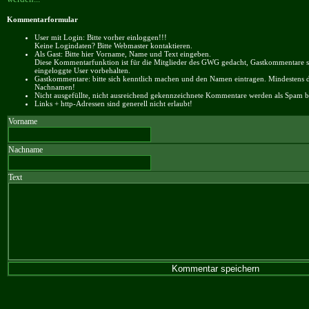
Kommentarformular
User mit Login: Bitte vorher einloggen!!!
Keine Logindaten? Bitte Webmaster kontaktieren.
Als Gast: Bitte hier Vorname, Name und Text eingeben.
Diese Kommentarfunktion ist für die Mitglieder des GWG gedacht, Gastkommentare si
eingeloggte User vorbehalten.
Gastkommentare: bitte sich kenntlich machen und den Namen eintragen. Mindestens 
Nachnamen!
Nicht ausgefüllte, nicht ausreichend gekennzeichnete Kommentare werden als Spam be
Links + http-Adressen sind generell nicht erlaubt!
Vorname
Nachname
Text