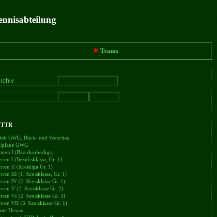
ennisabteilung
intern
Teams
+ TTR
trieb GWG, Rück- und Vorschau
ielpläne GWG
en I (Bezirksoberliga)
en I (Bezirksklasse, Gr. 1)
en II (Kreisliga Gr. 1)
en III (1. Kreisklasse, Gr. 1)
en IV (2. Kreisklasse Gr. 1)
en V (2. Kreisklasse Gr. 2)
en VI (2. Kreisklasse Gr. 3)
en VII (3. Kreisklasse Gr. 1)
iste Hessen