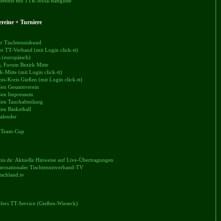
tennis mit TTR-Joola-Rangliste
reine + Turniere
r Tischtennisbund
er TT-Verband (mit Login click-tt)
 (europäisch)
, Forum Bezirk Mitte
k-Mitte (mit Login click-tt)
nis-Kreis Gießen (mit Login click-tt)
en Gesamtverein
en Impressum
en Tauchabteilung
en Basketball
alender
 Team-Cup
nis.de: Aktuelle Hinweise auf Live-Übertragungen
ternationaler Tischtennisverband-TV
tschland.tv
äfers TT-Service (Gießen-Wieseck)