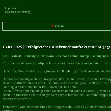
Impressum
Datenschutzerklärung
Verein
13.01.2025 | Erfolgreicher Rückrundenauftakt mit 6:4 geg
(wo) Trotz 4:1 Führung wurde es am Ende noch einmal knapp - Gelungenes De
Auf zum PSV, da wartete Philipp schon am Parkplatz auf uns und geleitete uns ziel
Das einzige Doppel des Abends ging nach 2:0 Führung im 5. dann wieder deutlich
Das war gleichzeitig auch der einzige Punktverlust für PSV Spitzenspieler Philip
makellose Bilanz fort und ließ Luisa, Nina und Marco bei jeweils 3:0 keine echt
Führung, am Ende aber beim 10:12 doch nur "nah dran".
In den Einzeln punktete die gesamte Mannschaft mit Nina (2), Luisa (1), Marco (
einen 0:2 Rückstand auf und siegte dann ebenso klar wie die Ladies im Doppel i
endeten mit einem 3:0.
Trotzdem :-) wurden wir am Ende fast "weggewischt", weil ab 22:00 Uhr noch jeman
werden...