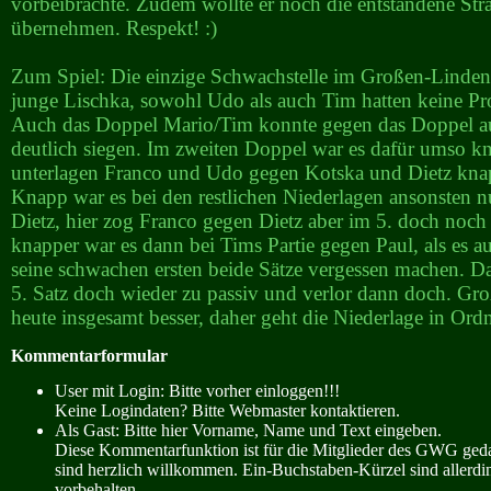
vorbeibrachte. Zudem wollte er noch die entstandene Str
übernehmen. Respekt! :)
Zum Spiel: Die einzige Schwachstelle im Großen-Linden
junge Lischka, sowohl Udo als auch Tim hatten keine P
Auch das Doppel Mario/Tim konnte gegen das Doppel a
deutlich siegen. Im zweiten Doppel war es dafür umso kn
unterlagen Franco und Udo gegen Kotska und Dietz knap
Knapp war es bei den restlichen Niederlagen ansonsten n
Dietz, hier zog Franco gegen Dietz aber im 5. doch noc
knapper war es dann bei Tims Partie gegen Paul, als es a
seine schwachen ersten beide Sätze vergessen machen. D
5. Satz doch wieder zu passiv und verlor dann doch. Gr
heute insgesamt besser, daher geht die Niederlage in Ord
Kommentarformular
User mit Login: Bitte vorher einloggen!!!
Keine Logindaten? Bitte Webmaster kontaktieren.
Als Gast: Bitte hier Vorname, Name und Text eingeben.
Diese Kommentarfunktion ist für die Mitglieder des GWG ge
sind herzlich willkommen. Ein-Buchstaben-Kürzel sind allerdin
vorbehalten.