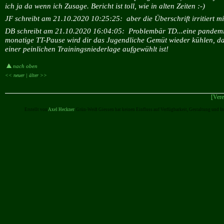
ich ja da wenn ich Zusage. Bericht ist toll, wie in alten Zeiten :-)
JF schreibt am 21.10.2020 10:25:25:
aber die Überschrift irritiert mi
DB schreibt am 21.10.2020 16:04:05:
Problembär TD...eine pandemi
monatige TT-Pause wird dir das Jugendliche Gemüt wieder kühlen, d
einer peinlichen Trainingsniederlage aufgewühlt ist!
nach oben
<< neuer |
älter >>
[Vere
Erstellt von
Axel Heckner
. Grün-Weiß Giessen hat keinen Einfluss auf Verfügbarkeit, Gestaltung und I