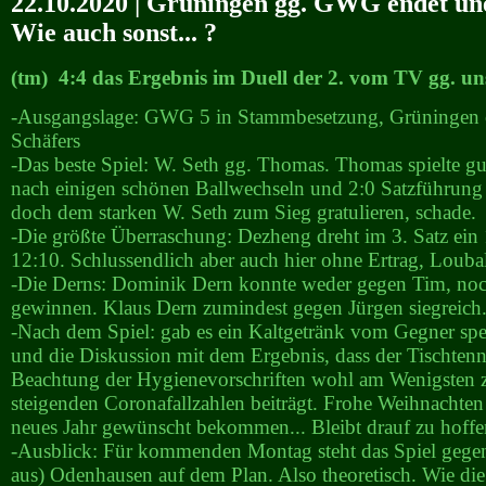
22.10.2020 | Grüningen gg. GWG endet un
Wie auch sonst... ?
(tm) 4:4 das Ergebnis im Duell der 2. vom TV gg. uns
-Ausgangslage: GWG 5 in Stammbesetzung, Grüningen 
Schäfers
-Das beste Spiel: W. Seth gg. Thomas. Thomas spielte gu
nach einigen schönen Ballwechseln und 2:0 Satzführung 
doch dem starken W. Seth zum Sieg gratulieren, schade.
-Die größte Überraschung: Dezheng dreht im 3. Satz ein
12:10. Schlussendlich aber auch hier ohne Ertrag, Loubal
-Die Derns: Dominik Dern konnte weder gegen Tim, no
gewinnen. Klaus Dern zumindest gegen Jürgen siegreich
-Nach dem Spiel: gab es ein Kaltgetränk vom Gegner spe
und die Diskussion mit dem Ergebnis, dass der Tischtenn
Beachtung der Hygienevorschriften wohl am Wenigsten 
steigenden Coronafallzahlen beiträgt. Frohe Weihnachten
neues Jahr gewünscht bekommen... Bleibt drauf zu hoffen
-Ausblick: Für kommenden Montag steht das Spiel gegen
aus) Odenhausen auf dem Plan. Also theoretisch. Wie di