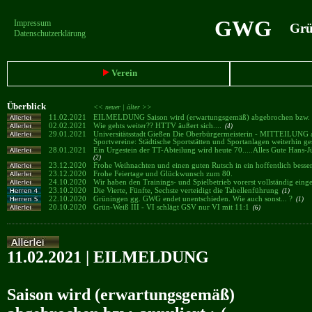
GWG
Impressum
Grün
Datenschutzerklärung
Verein
Überblick
<< neuer |
älter >>
11.02.2021
EILMELDUNG Saison wird (erwartungsgemäß) abgebrochen bzw. a
02.02.2021
Wie gehts weiter?? HTTV äußert sich....
(4)
29.01.2021
Universitätsstadt Gießen Die Oberbürgermeisterin - MITTEILUNG a
Sportvereine: Städtische Sportstätten und Sportanlagen weiterhin 
28.01.2021
Ein Urgestein der TT-Abteilung wird heute 70.....Alles Gute Hans
(2)
23.12.2020
Frohe Weihnachten und einen guten Rutsch in ein hoffentlich besse
23.12.2020
Frohe Feiertage und Glückwunsch zum 80.
24.10.2020
Wir haben den Trainings- und Spielbetrieb vorerst vollständig einge
23.10.2020
Die Vierte, Fünfte, Sechste verteidigt die Tabellenführung
(1)
22.10.2020
Grüningen gg. GWG endet unentschieden. Wie auch sonst... ?
(1)
20.10.2020
Grün-Weiß III - VI schlägt GSV nur VI mit 11:1
(6)
11.02.2021 | EILMELDUNG
Saison wird (erwartungsgemäß)