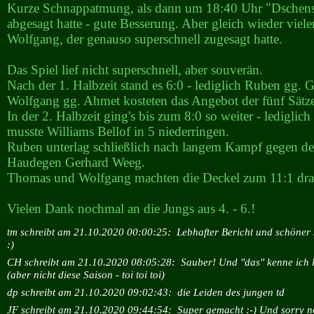
Kurze Schnappatmung, als dann um 18:40 Uhr "Dschens
abgesagt hatte - gute Besserung. Aber gleich wieder viel
Wolfgang, der genauso superschnell zugesagt hatte.
Das Spiel lief nicht superschnell, aber souverän.
Nach der 1. Halbzeit stand es 6:0 - lediglich Ruben gg.
Wolfgang gg. Ahmet kosteten das Angebot der fünf Sätze
In der 2. Halbzeit ging's bis zum 8:0 so weiter - ledigli
musste Williams Bellof in 5 niederringen.
Ruben unterlag schließlich nach langem Kampf gegen de
Haudegen Gerhard Weeg.
Thomas und Wolfgang machten die Deckel zum 11:1 dra
Vielen Dank nochmal an die Jungs aus 4. - 6.!
tm schreibt am 21.10.2020 00:00:25:
Lebhafter Bericht und schöner 
:)
CH schreibt am 21.10.2020 08:05:28:
Sauber! Und "das" kenne ich l
(aber nicht diese Saison - toi toi toi)
dp schreibt am 21.10.2020 09:02:43:
die Leiden des jungen td
JF schreibt am 21.10.2020 09:44:54:
Super gemacht :-) Und sorry n