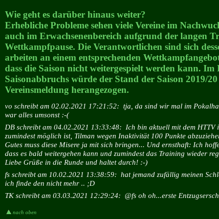
Wie geht es darüber hinaus weiter?
Erhebliche Probleme sehen viele Vereine im Nachwuc
auch im Erwachsenenbereich aufgrund der langen Tr
Wettkampfpause. Die Verantwortlichen sind sich des
arbeiten an einem entsprechenden Wettkampfangebot,
dass die Saison nicht weitergespielt werden kann. Im 
Saisonabbruchs würde der Stand der Saison 2019/20 
Vereinsmeldung herangezogen.
vo schreibt am 02.02.2021 17:21:52:
tja, da sind wir mal im Pokalh
war alles umsonst :-(
DB schreibt am 04.02.2021 13:33:48:
Ich bin aktuell mit dem HTTV 
zumindest möglich ist, Tilman wegen Inaktivität 100 Punkte abzuziehe
Gutes muss diese Misere ja mit sich bringen... Und ernsthaft: Ich hoffe
dass es bald weitergehen kann und zumindest das Training wieder reg
Liebe Grüße in die Runde und haltet durch! :-)
fs schreibt am 10.02.2021 13:38:59:
hat jemand zufällig meinen Schl
ich finde den nicht mehr .. ;D
TK schreibt am 03.03.2021 12:29:24:
@fs oh oh...erste Entzugsersc
nach oben