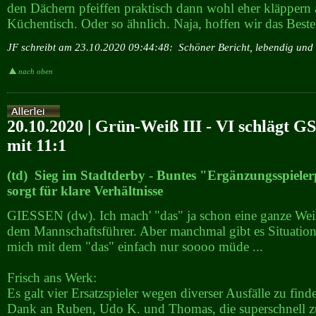
den Dächern pfeiffen praktisch dann wohl eher kläppern
Küchentisch. Oder so ähnlich. Naja, hoffen wir das Beste
JF schreibt am 23.10.2020 09:44:48:
Schöner Bericht, lebendig und
nach oben
20.10.2020 | Grün-Weiß III - VI schlägt G
mit 11:1
(td) Sieg im Stadtderby - Buntes "Ergänzungsspiele
sorgt für klare Verhältnisse
GIESSEN (dw). Ich mach' "das" ja schon eine ganze Weil
dem Mannschaftsführer. Aber manchmal gibt es Situatione
mich mit dem "das" einfach nur soooo müde ...
Frisch ans Werk:
Es galt vier Ersatzspieler wegen diverser Ausfälle zu find
Dank an Ruben, Udo K. und Thomas, die superschnell z