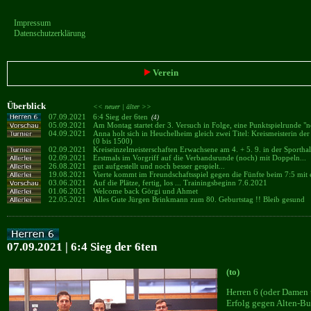
Impressum
Datenschutzerklärung
Verein
Überblick
<< neuer |
älter >>
07.09.2021
6:4 Sieg der 6ten
(4)
05.09.2021
Am Montag startet der 3. Versuch in Folge, eine Punktspielrunde "n
04.09.2021
Anna holt sich in Heuchelheim gleich zwei Titel: Kreismeisterin 
(0 bis 1500)
02.09.2021
Kreiseinzelmeisterschaften Erwachsene am 4. + 5. 9. in der Sporth
02.09.2021
Erstmals im Vorgriff auf die Verbandsrunde (noch) mit Doppeln...
26.08.2021
gut aufgestellt und noch besser gespielt...
19.08.2021
Vierte kommt im Freundschaftsspiel gegen die Fünfte beim 7:5 mit
03.06.2021
Auf die Plätze, fertig, los ... Trainingsbeginn 7.6.2021
01.06.2021
Welcome back Görgi und Ahmet
22.05.2021
Alles Gute Jürgen Brinkmann zum 80. Geburtstag !! Bleib gesund
07.09.2021 | 6:4 Sieg der 6ten
(to)
Herren 6 (oder Damen u
Erfolg gegen Alten-Bus