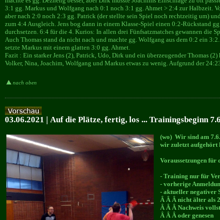
machte es gg. Dezheng besser, aber Dirk musste Joachims Einschläge zu oft passi
3:1 gg. Markus und Wolfgang nach 0:1 noch 3:1 gg. Ahmet > 2:4 zur Halbzeit. Vor
aber nach 2:0 noch 2:3 gg. Patrick (der stellte sein Spiel noch rechtzeitig um) 
zum 4:4 Ausgleich. Jens bog dann in einem Klasse-Spiel einen 0:2-Rückstand g
durchsetzen. 6:4 für die 4. Kurios: In allen drei Fünfsatzmatches gewannen die Sp
Auch Thomas stand da nicht nach und machte gg. Wolfgang aus dem 0:2 ein 3:2.
setzte Markus mit einem glatten 3:0 gg. Ahmet.
Fazit : Ein starker Jens (2), Patrick, Udo, Dirk und ein überzeugender Thomas (2)
Volker, Nina, Joachim, Wolfgang und Markus etwas zu wenig. Aufgrund der 24:23 
nach oben
03.06.2021 | Auf die Plätze, fertig, los ... Trainingsbeginn 7
(wo) Wir sind am 7.6.
wir zuletzt aufgehört 
Voraussetzungen für 
- Training nur für Ve
- vorherige Anmeldun
- aktueller negativer 
Â Â Â nicht älter als 
Â Â Â Nachweis voll
Â Â Â oder genesen