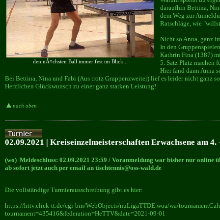
daraufhin Bettina, Ni
dem Weg zur Anmeldung
Ratschläge, wie "willst
Nicht so Anna, ganz i
In den Gruppenspielen
Kathrin Fina (1387) m
5. Satz Platz machen für
den nÃ¤chsten Ball immer fest im Blick...
Hier fand dann Anna sc
Bei Bettina, Nina und Fabi (Aus trotz Gruppenzweiter) lief es leider nicht ganz so
Herzlichen Glückwunsch zu einer ganz starken Leistung!
nach oben
02.09.2021 | Kreiseinzelmeisterschaften Erwachsene am 4. +
(wo) Meldeschluss: 02.09.2021 23:59 / Voranmeldung war bisher nur online ü
ab sofort jetzt auch per email an tischtennis@oss-wald.de
Die vollständige Turmierausschreibung gibt es hier:
https://httv.click-tt.de/cgi-bin/WebObjects/nuLigaTTDE.woa/wa/tournamentCal
tournament=435416&federation=HeTTV&date=2021-09-01