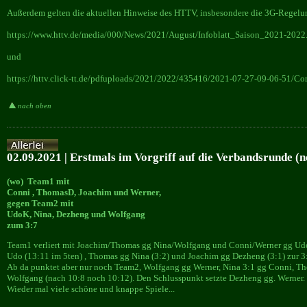
Außerdem gelten die aktuellen Hinweise des HTTV, insbesondere die 3G-Regelung
https://www.httv.de/media/000/News/2021/August/Infoblatt_Saison_2021-2022
und
https://httv.click-tt.de/pdfuploads/2021/2022/435416/2021-07-27-09-06-51/Co
nach oben
02.09.2021 | Erstmals im Vorgriff auf die Verbandsrunde (n
(wo) Team1 mit
Conni , ThomasD, Joachim und Werner,
gegen Team2 mit
UdoK, Nina, Dezheng und Wolfgang
zum 3:7
Team1 verliert mit Joachim/Thomas gg Nina/Wolfgang und Conni/Werner gg Udo/
Udo (13:11 im 5ten) , Thomas gg Nina (3:2) und Joachim gg Dezheng (3:1) zur 3
Ab da punktet aber nur noch Team2, Wolfgang gg Werner, Nina 3:1 gg Conni, Th
Wolfgang (nach 10:8 noch 10:12). Den Schlusspunkt setzte Dezheng gg. Werner.
Wieder mal viele schöne und knappe Spiele...