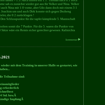
eren lassen > 1:3. Auch hinten ein 1:1: Thomas nach 0:1 noch
ne sah es zunächst wieder gut aus für Volker und Nina. Volker
und auch Nina mit 1:0 vorne, aber Udo dann doch mit einem 3:1
g. Joachim um und auch Dirk konnte sich gegen Dezheng
ieler, die 0:2 zurücklagen !
 Den Schlusspunkte für die tapfer kämpfende 5. Mannschaft
 holten somit die 7 Punkte. Für die 5. waren die Punkte von
Sätze wäre ein Remis sicher gerechter gewesen. Kalinichta
kommentar
.6.2021
 wieder mit dem Training in unserer Halle so gestartet, wie
haben...
die Teilnahme sind:
reinsmitglieder
g erforderlich
Schnelltest
24 Std. bzw.Â
ständige ImpfungÂ