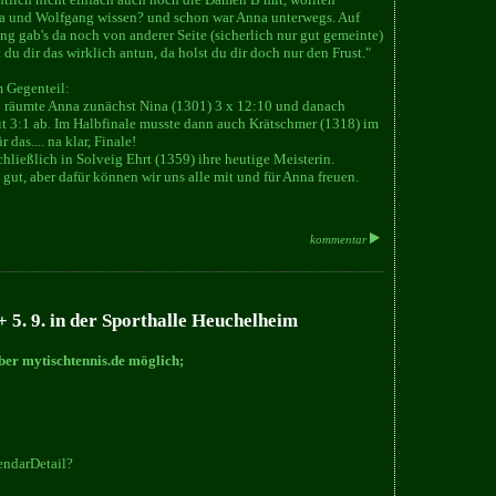
na und Wolfgang wissen? und schon war Anna unterwegs. Auf
 gab's da noch von anderer Seite (sicherlich nur gut gemeinte)
 du dir das wirklich antun, da holst du dir doch nur den Frust."
m Gegenteil:
 räumte Anna zunächst Nina (1301) 3 x 12:10 und danach
it 3:1 ab. Im Halbfinale musste dann auch Krätschmer (1318) im
 das.... na klar, Finale!
hließlich in Solveig Ehrt (1359) ihre heutige Meisterin.
 gut, aber dafür können wir uns alle mit und für Anna freuen.
kommentar
 5. 9. in der Sporthalle Heuchelheim
ber mytischtennis.de möglich;
endarDetail?