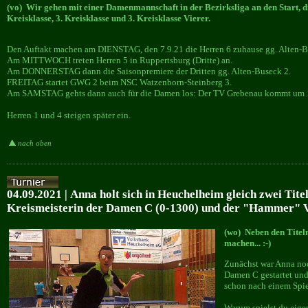
(vo) Wir gehen mit einer Damenmannschaft in der Bezirksliga an den Start, di
Kreisklasse, 3. Kreisklasse und 3. Kreisklasse Vierer.
Den Auftakt machen am DIENSTAG, den 7.9.21 die Herren 6 zuhause gg. Alten-B
Am MITTWOCH treten Herren 5 in Ruppertsburg (Dritte) an.
Am DONNERSTAG dann die Saisonpremiere der Dritten gg. Alten-Buseck 2.
FREITAG startet GWG 2 beim NSC Watzenborn-Steinberg 3.
Am SAMSTAG gehts dann auch für die Damen los: Der TV Grebenau kommt um 1
Herren 1 und 4 steigen später ein.
nach oben
04.09.2021 | Anna holt sich in Heuchelheim gleich zwei Titel
Kreismeisterin der Damen C (0-1300) und der "Hammer" Vi
(wo) Neben den Titeln
machen... :-)
Zunächst war Anna noc
Damen C gestartet und 
schon nach einem Spie
Warum spielst du eige