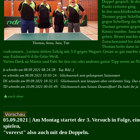
Doppel gespielt. In di
Punkt verloren ging.
In den anschließende
Thomas gegen Schelber
gegen Schelberg das N
Thomas gewann gegen B
Krimis wurden. Jana m
geben. Besser machte 
Zwischenstand bis dah
Thomas, Anna, Jana, Tim
Thomas holte dann in 
vorkommen...) seinen dritten Erfolg mit 3:0 gegen Wagner. Genau so gut machte 
war. Endstand 6:4 für Grün-Weiß.
Vielen Dank an Martin und Fabi für den ein oder anderen guten Tipp sowie an Ni
fs schreibt am 08.09.2021 08:24:28:
Top Bild ;)
vo schreibt am 08.09.2021 10:03:24:
Glückwunsch zum gelungenen Saisonstart
DS schreibt am 09.09.2021 18:32:15:
Glückwunsch zum knappen aber verdienten Sieg. Das so
TD schreibt am 10.09.2021 00:03:49:
Glückwunsch zum Saison-Dosenöffner! Da habt ihr ja Te
nach oben
05.09.2021 | Am Montag startet der 3. Versuch in Folge, e
spielen,
"vorerst" also auch mit den Doppeln.