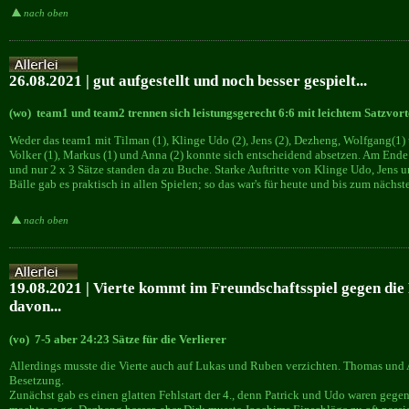
nach oben
26.08.2021 | gut aufgestellt und noch besser gespielt...
(wo) team1 und team2 trennen sich leistungsgerecht 6:6 mit leichtem Satzvort
Weder das team1 mit Tilman (1), Klinge Udo (2), Jens (2), Dezheng, Wolfgang(1)
Volker (1), Markus (1) und Anna (2) konnte sich entscheidend absetzen. Am Ende ha
und nur 2 x 3 Sätze standen da zu Buche. Starke Auftritte von Klinge Udo, Jens u
Bälle gab es praktisch in allen Spielen; so das war's für heute und bis zum nächs
nach oben
19.08.2021 | Vierte kommt im Freundschaftsspiel gegen die
davon...
(vo) 7-5 aber 24:23 Sätze für die Verlierer
Allerdings musste die Vierte auch auf Lukas und Ruben verzichten. Thomas und A
Besetzung.
Zunächst gab es einen glatten Fehlstart der 4., denn Patrick und Udo waren gege