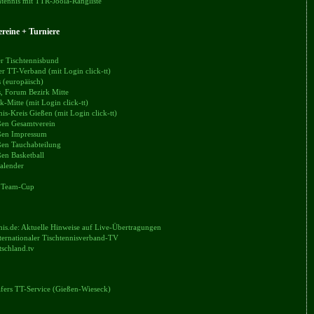
tennis mit TTR-Joola-Rangliste
reine + Turniere
r Tischtennisbund
er TT-Verband (mit Login click-tt)
 (europäisch)
, Forum Bezirk Mitte
k-Mitte (mit Login click-tt)
nis-Kreis Gießen (mit Login click-tt)
en Gesamtverein
en Impressum
en Tauchabteilung
en Basketball
alender
 Team-Cup
nis.de: Aktuelle Hinweise auf Live-Übertragungen
ternationaler Tischtennisverband-TV
tschland.tv
äfers TT-Service (Gießen-Wieseck)