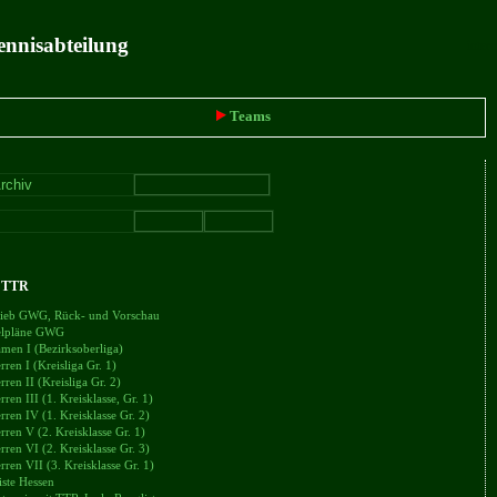
ennisabteilung
intern
Teams
+ TTR
trieb GWG, Rück- und Vorschau
ielpläne GWG
en I (Bezirksoberliga)
en I (Kreisliga Gr. 1)
en II (Kreisliga Gr. 2)
en III (1. Kreisklasse, Gr. 1)
en IV (1. Kreisklasse Gr. 2)
en V (2. Kreisklasse Gr. 1)
en VI (2. Kreisklasse Gr. 3)
en VII (3. Kreisklasse Gr. 1)
iste Hessen