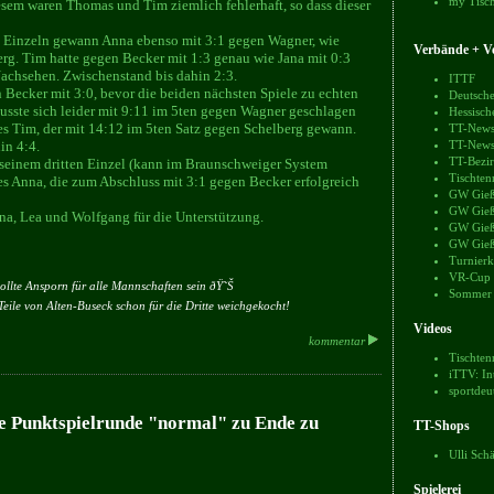
my Tisch
esem waren Thomas und Tim ziemlich fehlerhaft, so dass dieser
n Einzeln gewann Anna ebenso mit 3:1 gegen Wagner, wie
Verbände + Ve
g. Tim hatte gegen Becker mit 1:3 genau wie Jana mit 0:3
achsehen. Zwischenstand bis dahin 2:3.
ITTF
ecker mit 3:0, bevor die beiden nächsten Spiele zu echten
Deutsche
usste sich leider mit 9:11 im 5ten gegen Wagner geschlagen
Hessisch
es Tim, der mit 14:12 im 5ten Satz gegen Schelberg gewann.
TT-News
in 4:4.
TT-News
TT-Bezir
seinem dritten Einzel (kann im Braunschweiger System
Tischten
es Anna, die zum Abschluss mit 3:1 gegen Becker erfolgreich
GW Gieß
GW Gieß
na, Lea und Wolfgang für die Unterstützung.
GW Gieß
GW Gieß
Turnierk
VR-Cup
llte Ansporn für alle Mannschaften sein ðŸ˜Š
Sommer
ile von Alten-Buseck schon für die Dritte weichgekocht!
Videos
kommentar
Tischten
iTTV: In
sportdeu
ine Punktspielrunde "normal" zu Ende zu
TT-Shops
Ulli Sch
Spielerei