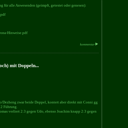
 für alle Anwesenden (geimpft, getestet oder genesen):
.pdf
rona-Hinweise.pdf
kommentar
och) mit Doppeln...
Dezheng zwar beide Doppel, kontert aber direkt mit Conni gg
:2 Führung.
omas verliert 2:3 gegen Udo, ebenso Joachim knapp 2:3 gegen