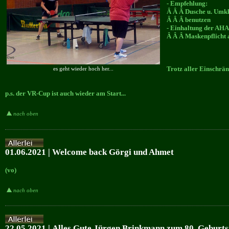
- Empfehlung:
Â Â Â Dusche u. Umkl
Â Â Â benutzen
- Einhaltung der AHA
Â Â Â Maskenpflicht 
Trotz aller Einschrän
es geht wieder hoch her...
p.s. der VR-Cup ist auch wieder am Start...
nach oben
01.06.2021 | Welcome back Görgi und Ahmet
(vo)
nach oben
22.05.2021 | Alles Gute Jürgen Brinkmann zum 80. Geburtst