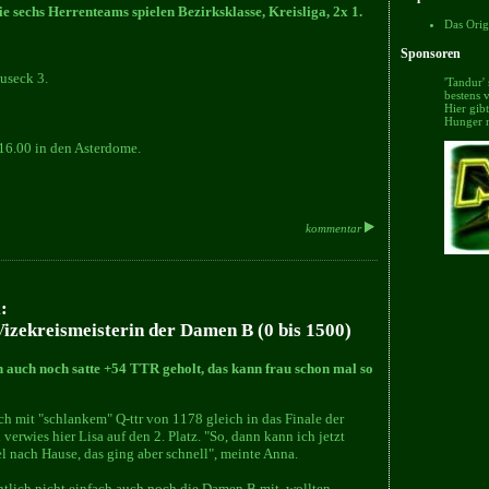
e sechs Herrenteams spielen Bezirksklasse, Kreisliga, 2x 1.
Das Orig
Sponsoren
useck 3.
'Tandur'
bestens v
Hier gib
Hunger 
6.00 in den Asterdome.
kommentar
:
zekreismeisterin der Damen B (0 bis 1500)
 auch noch satte +54 TTR geholt, das kann frau schon mal so
h mit "schlankem" Q-ttr von 1178 gleich in das Finale der
verwies hier Lisa auf den 2. Platz. "So, dann kann ich jetzt
l nach Hause, das ging aber schnell", meinte Anna.
ntlich nicht einfach auch noch die Damen B mit, wollten