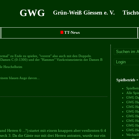
GWG
Grün-Weiß Giessen e. V. Tischt
TT-News
ormal" zu Ende zu spielen, "vorerst" also auch mit den Doppeln.
der Damen C (0-1300) und der "Hammer" Vizekreismeisterin der Damen B
alle Heuchelheim
 einem blauen Auge davon...
Spielbetrieb 
Spielbe
Alle Sp
GWG Dam
GWG Herr
GWG Herr
GWG Herr
GWG Herr
GWG Herr
GWG Herr
nd Herren 6 ...?) startet mit einem knappen aber verdienten 6:4
GWG Herr
Wechsell
eck 3. Da die Gäste nur mit drei Herren antraten, wurde nur ein