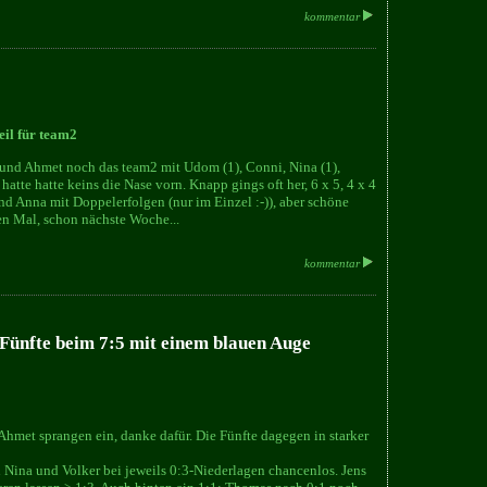
kommentar
eil für team2
 und Ahmet noch das team2 mit Udom (1), Conni, Nina (1),
tte hatte keins die Nase vorn. Knapp gings oft her, 6 x 5, 4 x 4
nd Anna mit Doppelerfolgen (nur im Einzel :-)), aber schöne
ten Mal, schon nächste Woche...
kommentar
 Fünfte beim 7:5 mit einem blauen Auge
hmet sprangen ein, danke dafür. Die Fünfte dagegen in starker
n Nina und Volker bei jeweils 0:3-Niederlagen chancenlos. Jens