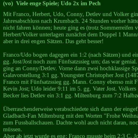
(vo) Viele enge Spiele; Udo 2x im Pech
Mit Franco, Herbert, Udo, Conny, Detlev und Volker gi
Jahresabschluss nach Krumbach. 24 Stunden vorher hätt
nicht fahren können; heute ging es (trotz Sommerreifen v
Herbert/Volker unterlagen zunächst dem Doppel 1 Mann/
aber in drei engen Sätzen. Das geht besser!
Franco/Udo bogen dagegen ein 1:2 (nach Sätzen) und ein
gg. Jost/Jost noch zum Fünfsatzssieg um; das war genial.
ging an Conny/Detlev. Vorne dann zwei hochklassige Spi
Galavorstellung 3:1 gg. Youngster Christopher Jost (14
Franco mit Fünfsatzssieg gg. Mann. Conny ebenso mit Fü
Kevin Jost; Udo leider 9:11 im 5. gg. Vater Jost. Volkers
Becker lies Detlev ein 3:1 gg. Miltenburg zum 7:2 Halbze
Überraschenderweise verabschiedete sich dann der eingefl
Gladbach-Fan Miltenburg mit den Worten "Frohe Weihn
zum Fussballschauen. Dachte wohl auch nicht daran, noc
müssen.
Aber ab jetzt wurde es eng: Franco musste beim 2:3 C. Jos