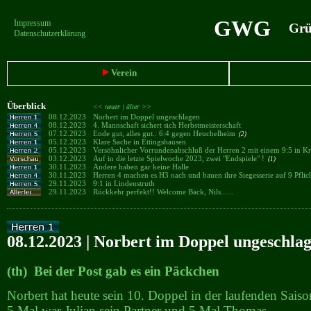
GWG
Impressum
Grün
Datenschutzerklärung
Verein
Überblick
<< neuer |
älter >>
08.12.2023
Norbert im Doppel ungeschlagen
08.12.2023
4. Mannschaft sichert sich Herbstmeisterschaft
07.12.2023
Ende gut, alles gut.. 6:4 gegen Heuchelheim
(2)
05.12.2023
Klare Sache in Ettingshausen
05.12.2023
Versöhnlicher Vorrundenabschluß der Herren 2 mit einem 9:5 in 
03.12.2023
Auf in die letzte Spielwoche 2023, zwei "Endspiele" !
(1)
30.11.2023
Andere haben gar keine Halle
30.11.2023
Herren 4 machen es H3 nach und bauen ihre Siegesserie auf 9 Pflich
29.11.2023
9:1 in Lindenstruth
29.11.2023
Rückkehr perfekt!! Welcome Back, Nils......
08.12.2023 | Norbert im Doppel ungeschla
(th) Bei der Post gab es ein Päckchen
Norbert hat heute sein 10. Doppel in der laufenden Sai
5 Mal war Julian sein Partner und 5 Mal Thomas.