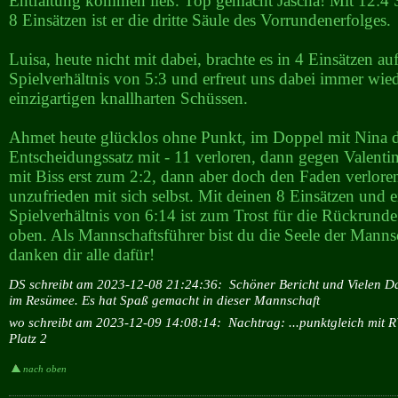
Entfaltung kommen ließ. Top gemacht Jascha! Mit 12:4 S
8 Einsätzen ist er die dritte Säule des Vorrundenerfolges.
Luisa, heute nicht mit dabei, brachte es in 4 Einsätzen auf
Spielverhältnis von 5:3 und erfreut uns dabei immer wied
einzigartigen knallharten Schüssen.
Ahmet heute glücklos ohne Punkt, im Doppel mit Nina 
Entscheidungssatz mit - 11 verloren, dann gegen Valentin
mit Biss erst zum 2:2, dann aber doch den Faden verlore
unzufrieden mit sich selbst. Mit deinen 8 Einsätzen und 
Spielverhältnis von 6:14 ist zum Trost für die Rückrund
oben. Als Mannschaftsführer bist du die Seele der Manns
danken dir alle dafür!
DS schreibt am 2023-12-08 21:24:36:
Schöner Bericht und Vielen D
im Resümee. Es hat Spaß gemacht in dieser Mannschaft
wo schreibt am 2023-12-09 14:08:14:
Nachtrag: ...punktgleich mit
Platz 2
nach oben