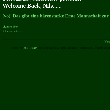
Welcome Back, Nils......
(vo) Das gibt eine bärenstarke Erste Mannschaft zur
nach oben
<< neuer |
älter >>
[Vere
Erstellt von
Axel Heckner
. Grün-Weiß Giessen hat keinen Einfluss auf Verfügbarkeit, Gestaltung und I